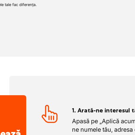
ele tale fac diferența.
r tehnice sau aspectelor legate de
veghetor
1. Arată-ne interesul 
Apasă pe „Aplică acum”
ne numele tău, adresa 
nează