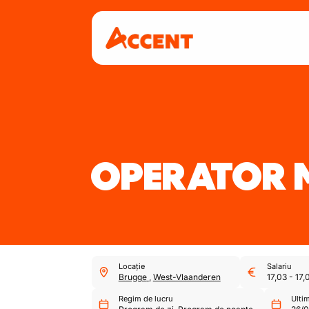
OPERATOR 
Locație
Salariu
Brugge
,
West-Vlaanderen
17,03
-
17,
Regim de lucru
Ulti