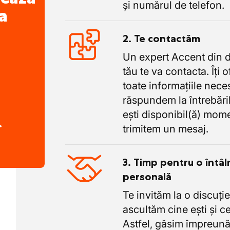
și numărul de telefon.
a
2. Te contactăm
Un expert Accent din 
tău te va contacta. Îți 
toate informațiile nece
răspundem la întrebăril
ești disponibil(ă) mome
.
trimitem un mesaj.
3. Timp pentru o întâl
personală
Te invităm la o discuție
ascultăm cine ești și ce
Astfel, găsim împreună