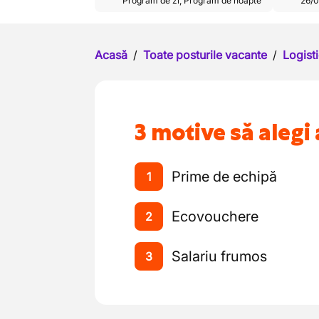
Program de zi
,
Program de noapte
26/0
Acasă
/
Toate posturile vacante
/
Logisti
3 motive să alegi 
Prime de echipă
1
Ecovouchere
2
Salariu frumos
3