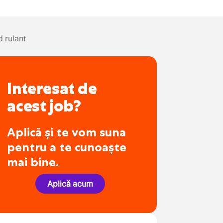
 rulant
Interesat de
acest job?
Aplică și te vom suna
pentru a te cunoaște
mai bine.
Aplică acum