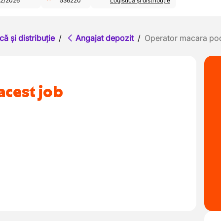
2/2026
536220
Logistică și distribuție
că și distribuție
/
Angajat depozit
/
Operator macara pod
acest job