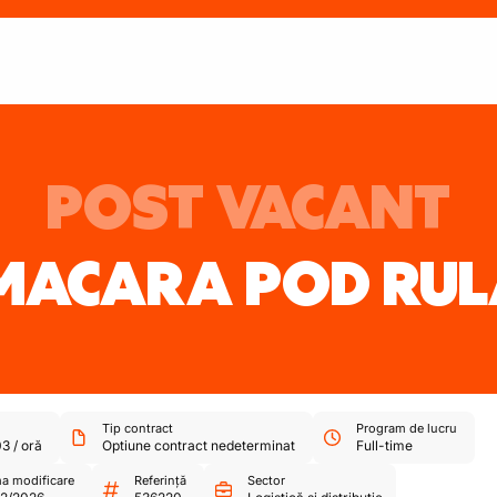
POST VACANT
MACARA POD RU
Tip contract
Program de lucru
03
/
oră
Optiune contract nedeterminat
Full-time
ma modificare
Referință
Sector