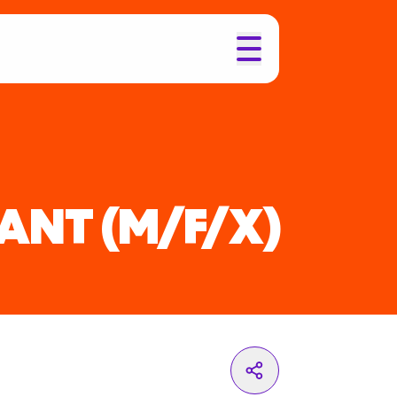
LANT
(M/F/X)