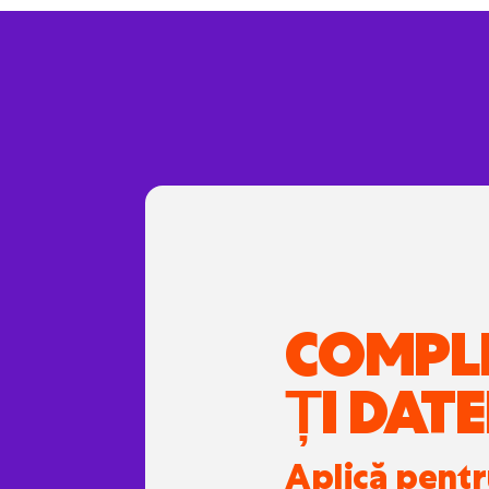
COMPL
ȚI DATE
Aplică pent