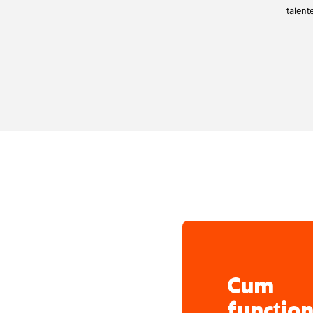
ridicare
talent
Raportarea problemelo
siguranță către supra
Cum
funcțio