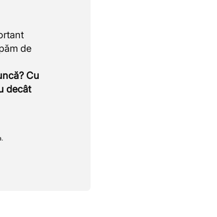
ortant
upăm de
muncă? Cu
u decât
a.