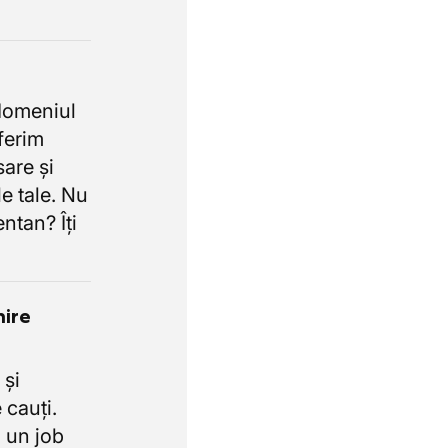
domeniul
oferim
sare și
e tale. Nu
ntan? Îți
nire
 și
 cauți.
 un job