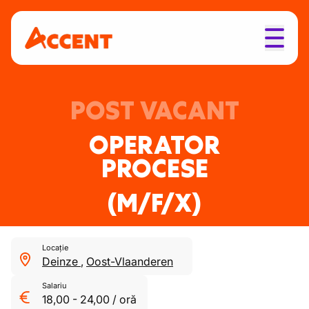
POST VACANT
OPERATOR
PROCESE
(M/F/X)
Locație
Deinze
,
Oost-Vlaanderen
Salariu
18,00
-
24,00
/
oră