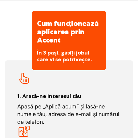
bogate în acizi grași omega-3.
În același timp, monitorizează controlul
costurilor fără a face compromisuri la
Cum funcționează
flexibilitate și orientarea către client.
aplicarea prin
Accent
În 3 pași, găsiți jobul
care vi se potrivește.
1. Arată-ne interesul tău
Apasă pe „Aplică acum” și lasă-ne
numele tău, adresa de e-mail și numărul
de telefon.