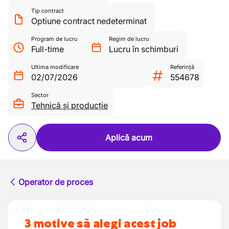
Tip contract
Optiune contract nedeterminat
Program de lucru
Regim de lucru
Full-time
Lucru în schimburi
Ultima modificare
Referință
02/07/2026
554678
Sector
Tehnică și producție
Aplică acum
Operator de proces
3 motive să alegi acest job