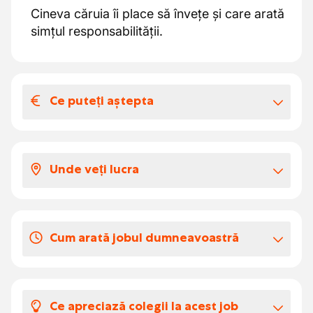
Cineva căruia îi place să învețe și care arată
simțul responsabilității.
Ce puteți aștepta
Salariul și beneficiile extra-legale
În funcție de experiența ta, salariul tău va fi
Unde veți lucra
între 18 și 24 euro pe oră.
Mediul de lucru este sigur și curat.
Zilele de concediu
20 zile de concediu anual.
Cum arată jobul dumneavoastră
Sărbători legale.
Ajungi într-un mediu de lucru unde trebuie
să lucrezi independent. Ai colegi, dar
Ce apreciază colegii la acest job
fiecare se află într-o altă parte a