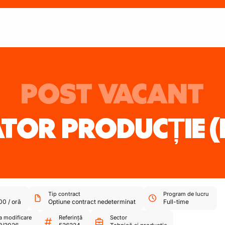
POST VACANT
TOR PRODUCȚIE
(
Tip contract
Program de lucru
,00
/
oră
Optiune contract nedeterminat
Full-time
a modificare
Referință
Sector