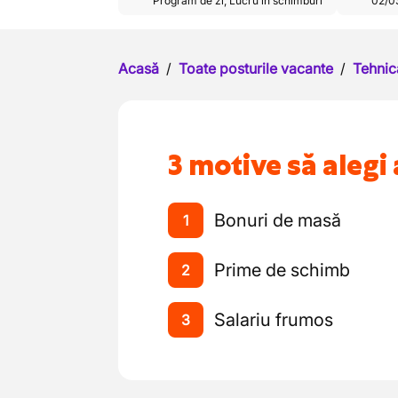
Program de zi
,
Lucru în schimburi
02/0
Acasă
/
Toate posturile vacante
/
Tehnic
3 motive să alegi 
Bonuri de masă
1
Prime de schimb
2
Salariu frumos
3