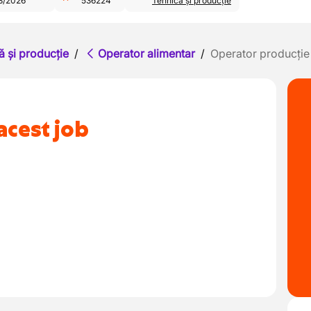
3/2026
536224
Tehnică și producție
ă și producție
/
Operator alimentar
/
Operator producție
acest job