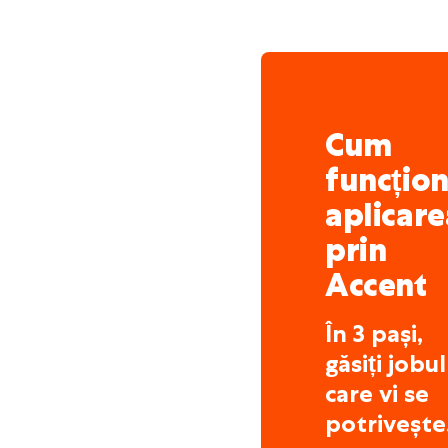
Cum
funcțio
aplicare
prin
Accent
În 3 pași,
găsiți jobul
care vi se
potrivește