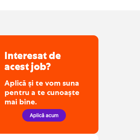
Interesat de
acest job?
Aplică și te vom suna
pentru a te cunoaște
mai bine.
Aplică acum