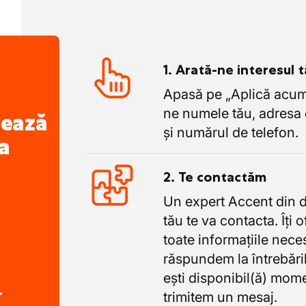
1. Arată-ne interesul 
Apasă pe „Aplică acum”
ne numele tău, adresa 
nează
și numărul de telefon.
a
2. Te contactăm
Un expert Accent din 
tău te va contacta. Îți 
toate informațiile nece
răspundem la întrebăril
ești disponibil(ă) mome
.
trimitem un mesaj.