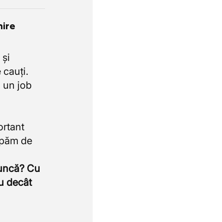
nire
 și
 cauți.
 un job
ortant
upăm de
muncă? Cu
u decât