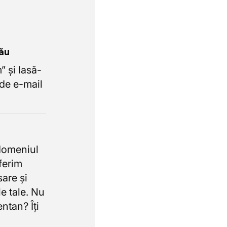
tău
 și lasă-
de e-mail
domeniul
oferim
sare și
e tale. Nu
ntan? Îți