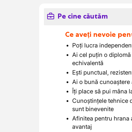
Pe cine căutăm
Ce aveți nevoie pen
Poți lucra independent
Ai cel puțin o diplom
echivalentă
Ești punctual, rezistent
Ai o bună cunoaștere
Îți place să pui mâna 
Cunoștințele tehnice d
sunt binevenite
Afinitea pentru hrana 
avantaj