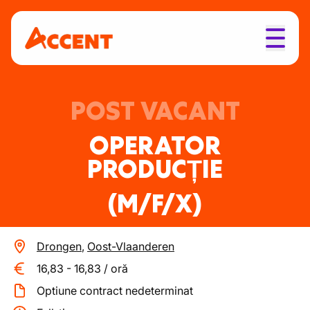
POST VACANT
OPERATOR
PRODUCȚIE
(M/F/X)
Drongen
,
Oost-Vlaanderen
16,83
-
16,83
/
oră
Optiune contract nedeterminat