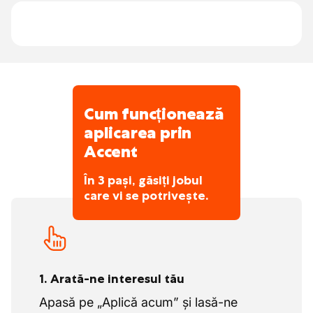
posibilă.
Pionier în plastic, construcția de matrițe și
aplicații inovatoare
Spirit de echipă puternic și accent pe
creștere împreună
Accesibilitate fără ambuteiaje în zona
Cum funcționează
industrială din Drongen
aplicarea prin
Pregătire internă temeinică și siguranță în
Accent
muncă
Concediu colectiv vara, deci momente de
În 3 pași, găsiți jobul
relaxare reale cu colegii
care vi se potrivește.
1. Arată-ne interesul tău
Apasă pe „Aplică acum” și lasă-ne