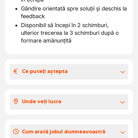
Gândire orientată spre soluții și deschis la
feedback
Disponibil să începi în 2 schimburi,
ulterior trecerea la 3 schimburi după o
formare amănunțită
Ce puteți aștepta
Salariul și beneficiile extra-legale
Salariu brut pe oră: €16,83/oră
Unde veți lucra
Tichete de masă de €7,50/zi (contribuție
proprie: €1,09/zi)
Începi într-un mediu de producție modern
Bonus de tură: €1,06/oră, bonus de
unde calitatea, siguranța și colegialitatea
noapte: €4,11/oră
Cum arată jobul dumneavoastră
sunt prioritare.