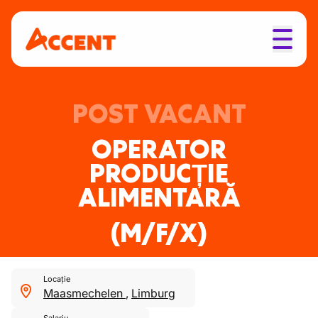
POST VACANT
OPERATOR
PRODUCȚIE
ALIMENTARĂ
(M/F/X)
Locație
Maasmechelen
,
Limburg