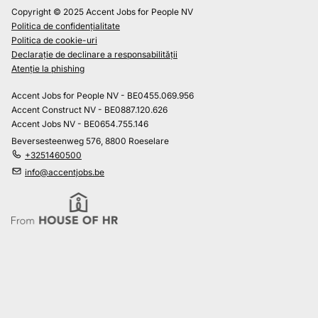
Copyright © 2025 Accent Jobs for People NV
Politica de confidențialitate
Politica de cookie-uri
Declarație de declinare a responsabilității
Atenție la phishing
Accent Jobs for People NV - BE0455.069.956
Accent Construct NV - BE0887.120.626
Accent Jobs NV - BE0654.755.146
Beversesteenweg 576, 8800 Roeselare
+3251460500
info@accentjobs.be