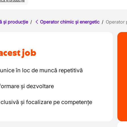
ică și producție
ă și producție
/
Operator chimic și energetic
/
Operator 
acest job
unice în loc de muncă repetitivă
formare și dezvoltare
clusivă și focalizare pe competențe