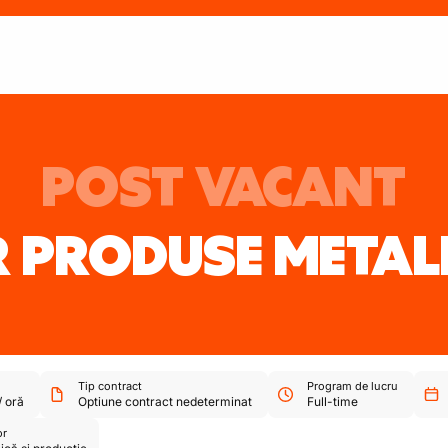
POST VACANT
 PRODUSE METALI
Tip contract
Program de lucru
/
oră
Optiune contract nedeterminat
Full-time
or