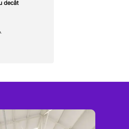
u decât
a.