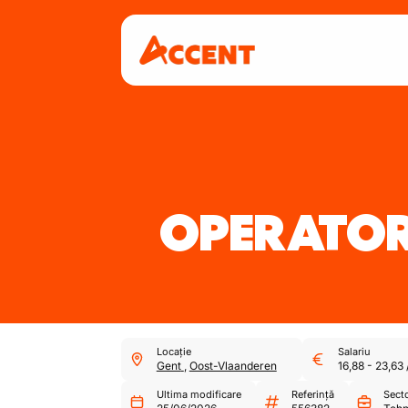
OPERATOR
Locație
Salariu
Gent
,
Oost-Vlaanderen
16,88
-
23,63
Ultima modificare
Referință
Sect