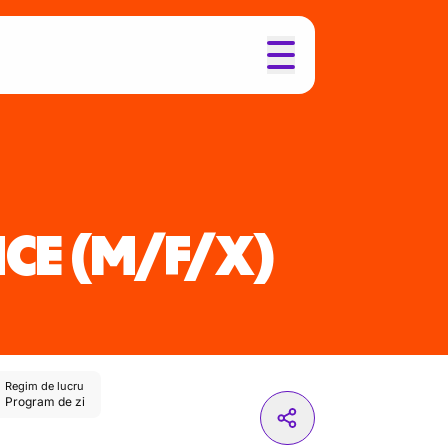
CE
(M/F/X)
Regim de lucru
Program de zi