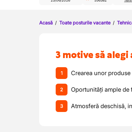
25/06/2026
556382
Tehn
Acasă
/
Toate posturile vacante
/
Tehnic
3 motive să alegi 
Crearea unor produse 
1
Oportunități ample de 
2
Atmosferă deschisă, in
3