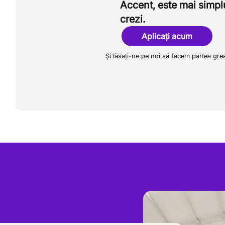
Accent, este mai simpl
crezi.
Aplicați acum
Și lăsați-ne pe noi să facem partea gre