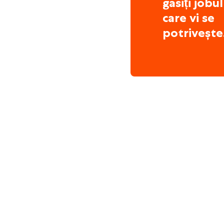
găsiți jobul
care vi se
potrivește