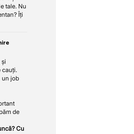
e tale. Nu
ntan? Îți
nire
 și
 cauți.
 un job
ortant
upăm de
muncă? Cu