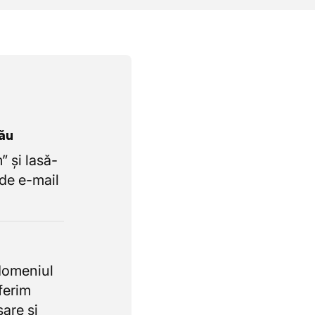
tău
 și lasă-
de e-mail
domeniul
oferim
sare și