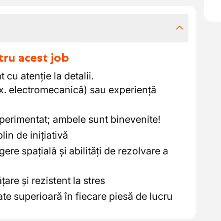
tru acest job
 cu atenție la detalii.
x. electromecanică) sau experiență
xperimentat; ambele sunt binevenite!
in de inițiativă
ere spațială și abilități de rezolvare a
țare și rezistent la stres
ate superioară în fiecare piesă de lucru