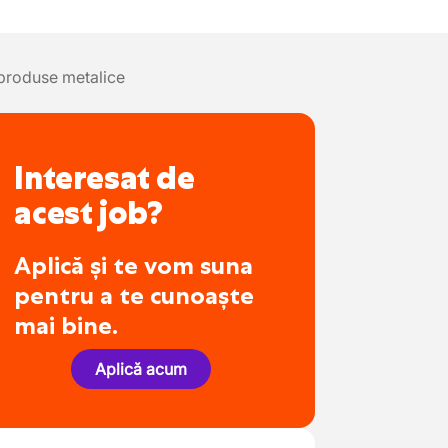
produse metalice
Interesat de
acest job?
Aplică și te vom suna
pentru a te cunoaște
mai bine.
Aplică acum