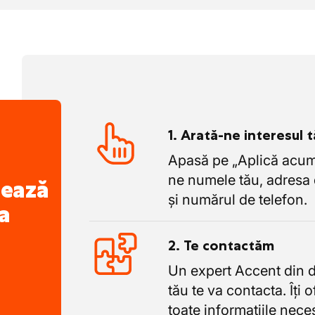
ă în Gent
1. Arată-ne interesul 
Apasă pe „Aplică acum”
ne numele tău, adresa 
nează
și numărul de telefon.
a
2. Te contactăm
Un expert Accent din 
tău te va contacta. Îți 
toate informațiile nece