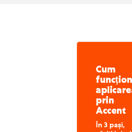
bineveniți
Locație ușor accesibil
Cum
funcțio
aplicare
prin
Accent
În 3 pași,