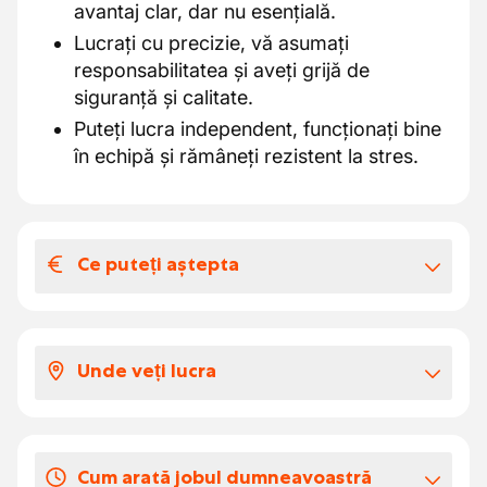
avantaj clar, dar nu esențială.
Lucrați cu precizie, vă asumați
responsabilitatea și aveți grijă de
siguranță și calitate.
Puteți lucra independent, funcționați bine
în echipă și rămâneți rezistent la stres.
Ce puteți aștepta
Salariul și beneficiile extra-legale
Ca operator în 2 schimburi la clientul nostru
Unde veți lucra
din Genk, nu primești doar un loc de muncă,
ci o funcție stabilă cu viitor:
Lucrezi în Genk într-un mediu de producție
Un salariu de început frumos între €16,50
high-tech, controlat digital, în domeniul
și €18 brut pe oră, ajustat la experiența ta
Cum arată jobul dumneavoastră
prelucrării metalelor.