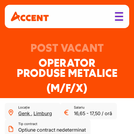
POST VACANT
OPERATOR
PRODUSE METALICE
(M/F/X)
Locație
Salariu
Genk
,
Limburg
16,65
-
17,50
/
oră
Tip contract
Optiune contract nedeterminat