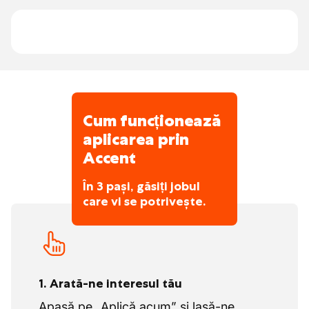
începe cu încredere.
În cantină sunt disponibile gratuit apă,
cafea, ceai și ciocolată caldă.
Oportunități reale de promovare în cadrul
companiei, în funcție de ambițiile tale.
Un loc de muncă ușor accesibil atât cu
mașina, cât și cu bicicleta.
Cum funcționează
După o perioadă de colaborare de 125 de
aplicarea prin
zile, te așteaptă un contract permanent.
Accent
În 3 pași, găsiți jobul
care vi se potrivește.
1. Arată-ne interesul tău
Apasă pe „Aplică acum” și lasă-ne