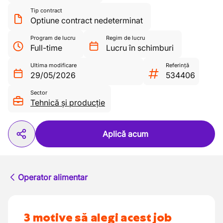
Tip contract
Optiune contract nedeterminat
Program de lucru
Regim de lucru
Full-time
Lucru în schimburi
Ultima modificare
Referință
29/05/2026
534406
Sector
Tehnică și producție
Aplică acum
Operator alimentar
3 motive să alegi acest job