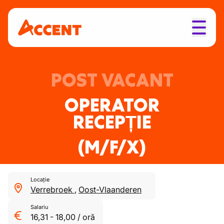
POST VACANT
OPERATOR
RECEPȚIE
(M/F/X)
Locație
Verrebroek
,
Oost-Vlaanderen
Salariu
16,31
-
18,00
/
oră