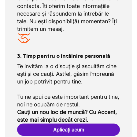
• Economisești bani de vacanță conform
contacta. Îți oferim toate informațiile
regulilor sectorului
necesare și răspundem la întrebările
• Menții un echilibru bun între muncă și viața
tale. Nu ești disponibil(ă) momentan? Îți
privată datorită orelor de lucru clare
trimitem un mesaj.
3. Timp pentru o întâlnire personală
Te invităm la o discuție și ascultăm cine
ești și ce cauți. Astfel, găsim împreună
un job potrivit pentru tine.
Tu ne spui ce este important pentru tine,
Cauți un nou loc de muncă? Cu Accent,
este mai simplu decât crezi.
Aplicați acum