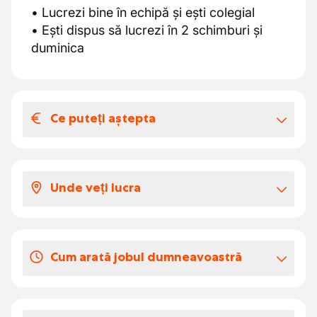
• Lucrezi bine în echipă și ești colegial
• Ești dispus să lucrezi în 2 schimburi și
duminica
Ce puteți aștepta
Salariul și beneficiile extra-legale
AJUȚI ÎNTR-UN
Unde veți lucra
LOC DE MUNCĂ
• În portul Waasland între colegi care
SIGUR, VARIAT ȘI
lucrează împreună
Cum arată jobul dumneavoastră
• La recepția cartofilor, aproape de
CU MULTE
producție
• Într-un mediu practic cu reguli clare
ÎN ACEASTĂ
• Între oameni cărora le place să acționeze