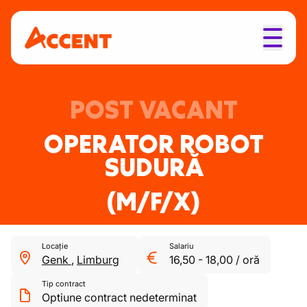
POST VACANT
OPERATOR ROBOT
SUDURĂ
(M/F/X)
Locație
Salariu
Genk
,
Limburg
16,50
-
18,00
/
oră
Tip contract
Optiune contract nedeterminat