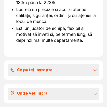
13:55 până la 22:05.
Lucrezi cu precizie și acorzi atenție
calității, siguranței, ordinii și curățeniei la
locul de muncă.
Ești un jucător de echipă, flexibil și
motivat să înveți și, pe termen lung, să
deprinzi mai multe departamente.
Ce puteți aștepta
Salariul și beneficiile extra-legale
Vei lucra într-o
companie financiar puternică
Unde veți lucra
și stabilă
, unde siguranța locului de muncă
nu este o promisiune goală.
Lucrezi la clientul nostru din Genk, într-un