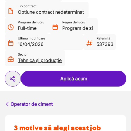
Tip contract
Optiune contract nedeterminat
Program de lucru
Regim de lucru
Full-time
Program de zi
Ultima modificare
Referință
16/04/2026
537393
Sector
Tehnică și producție
Aplică acum
Operator de ciment
3 motive să alegi acest job