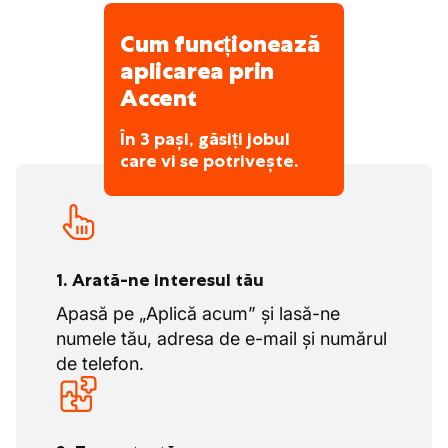
acest fel, tu, ca angajat, ai siguranța muncii,
cunoștințe NL sau ENG
o stare de bine și proiecte frumoase pe care
Cum funcționează
le poți finaliza cu succes împreună cu
aplicarea prin
colegii.
Accent
Această producție este specializată în
producția de panouri din beton solid,
În 3 pași, găsiți jobul
care vi se potrivește.
panouri din beton izolat și elemente
prefabricate pentru fundații.
1. Arată-ne interesul tău
Apasă pe „Aplică acum” și lasă-ne
numele tău, adresa de e-mail și numărul
de telefon.