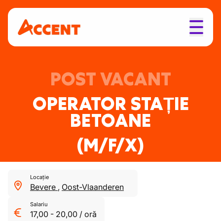
POST VACANT
OPERATOR STAȚIE
BETOANE
(M/F/X)
Locație
Bevere
,
Oost-Vlaanderen
Salariu
17,00
-
20,00
/
oră