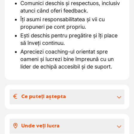
Comunici deschis și respectuos, inclusiv
atunci când oferi feedback.
Îți asumi responsabilitatea și vii cu
propuneri pe cont propriu.
Ești deschis pentru pregătire și îți place
să înveți continuu.
Apreciezi coaching-ul orientat spre
oameni și lucrezi bine împreună cu un
lider de echipă accesibil și de suport.
Ce puteți aștepta
Salariul și beneficiile extra-legale
Salariul brut este între €14 și €16 pe oră, în
Unde veți lucra
funcție de experiență.