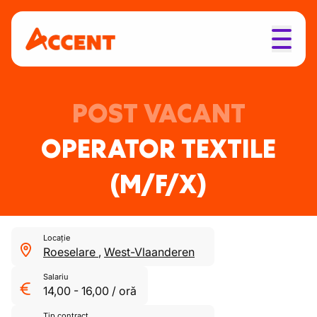
POST VACANT
OPERATOR TEXTILE
(M/F/X)
Locație
Roeselare
,
West-Vlaanderen
Salariu
14,00
-
16,00
/
oră
Tip contract