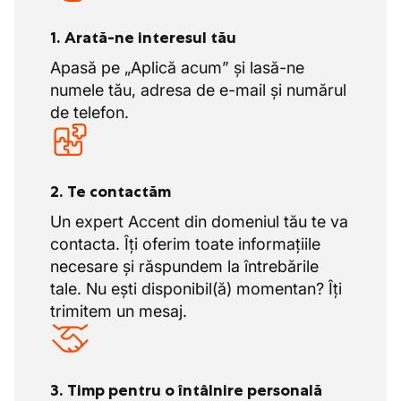
Echipamente moderne și confort:
Lucrezi
cu mașini moderne și într-un mediu curat,
1. Arată-ne interesul tău
bine echipat.
Apasă pe „Aplică acum” și lasă-ne
numele tău, adresa de e-mail și numărul
de telefon.
2. Te contactăm
Un expert Accent din domeniul tău te va
contacta. Îți oferim toate informațiile
necesare și răspundem la întrebările
tale. Nu ești disponibil(ă) momentan? Îți
trimitem un mesaj.
3. Timp pentru o întâlnire personală