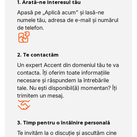
este cu adevărat jobul. Îți întâlnești imediat
1. Arată-ne interesul tău
compensatorie stabilite la nivel de sector.
colegii potențiali. Prinde această șansă și
Apasă pe „Aplică acum” și lasă-ne
În aceste zile nu muncești și nu folosești
contribuie la construirea zilei de mâine!
numele tău, adresa de e-mail și numărul
zile de concediu, ci zile de odihnă
de telefon.
compensatorie.
Avantaje suplimentare atractive
Cursuri și perfecționări pentru a-ți consolida
2. Te contactăm
cunoștințele profesionale.
Un expert Accent din domeniul tău te va
contacta. Îți oferim toate informațiile
necesare și răspundem la întrebările
tale. Nu ești disponibil(ă) momentan? Îți
trimitem un mesaj.
3. Timp pentru o întâlnire personală
Te invităm la o discuție și ascultăm cine