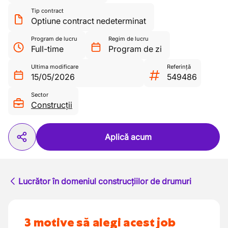
Tip contract
Optiune contract nedeterminat
Program de lucru
Regim de lucru
Full-time
Program de zi
Ultima modificare
Referință
15/05/2026
549486
Sector
Construcții
Aplică acum
Lucrător în domeniul construcțiilor de drumuri
3 motive să alegi acest job