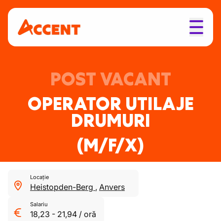
POST VACANT
OPERATOR UTILAJE
DRUMURI
(M/F/X)
Locație
Heistopden-Berg
,
Anvers
Salariu
18,23
-
21,94
/
oră