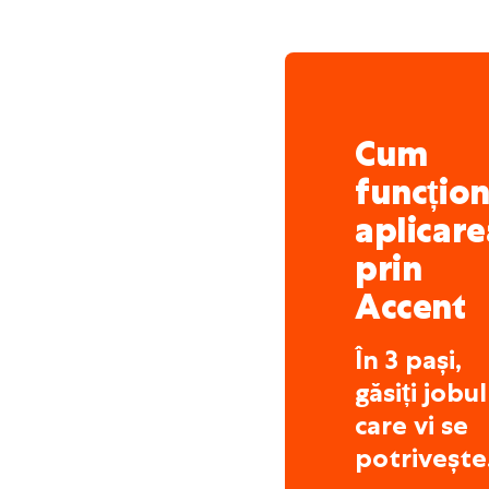
Cum
funcțio
aplicare
prin
Accent
În 3 pași,
găsiți jobul
care vi se
potrivește