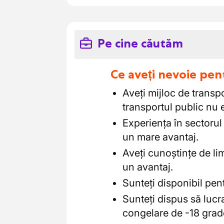
Pe cine căutăm
Ce aveți nevoie pen
Aveți mijloc de transp
transportul public nu e
Experiența în sectorul
un mare avantaj.
Aveți cunoștințe de li
un avantaj.
Sunteți disponibil pen
Sunteți dispus să lucr
congelare de -18 grad