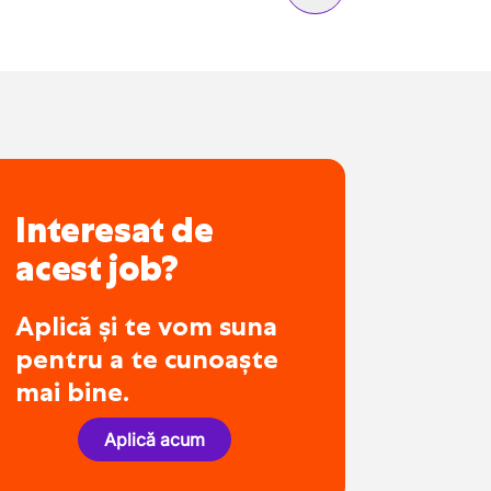
Interesat de
acest job?
Aplică și te vom suna
pentru a te cunoaște
mai bine.
Aplică acum