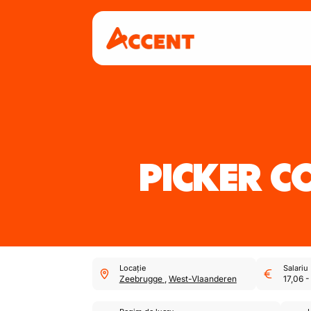
PICKER C
Locație
Salariu
Zeebrugge
,
West-Vlaanderen
17,06