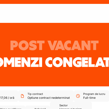
POST VACANT
OMENZI CONGELA
Tip contract
Program de lucru
-
17,06
/
oră
Optiune contract nedeterminat
Full-time
Sector