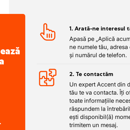
1. Arată-ne interesul 
Apasă pe „Aplică acum”
ne numele tău, adresa 
nează
și numărul de telefon.
a
2. Te contactăm
Un expert Accent din 
tău te va contacta. Îți 
toate informațiile nece
răspundem la întrebăril
ești disponibil(ă) mome
.
trimitem un mesaj.