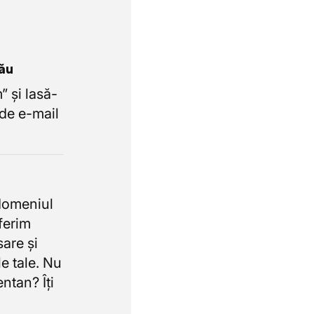
tău
 și lasă-
de e-mail
domeniul
oferim
sare și
e tale. Nu
ntan? Îți