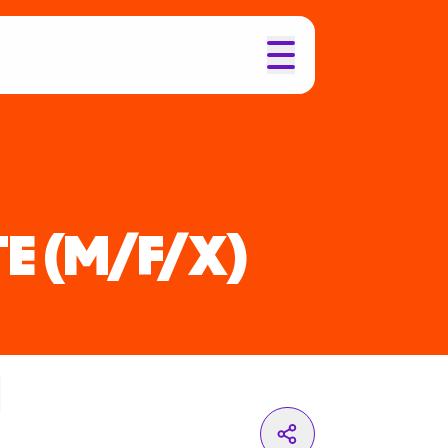
TE
(M/F/X)