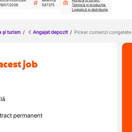
Horeca și turism
,
ltima modificare
Referință
29/07/2026
547375
Tehnică și producție
,
Logistică și distribuție
 și turism
/
Angajat depozit
/
Picker comenzi congelate
acest job
lă
tract permanent