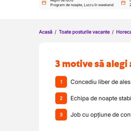
Regim de lucru
U
Program de noapte
,
Lucru în weekend
Acasă
/
Toate posturile vacante
/
Horeca
3 motive să alegi 
Concediu liber de ales
1
Echipa de noapte stabi
2
Job cu opțiune de con
3