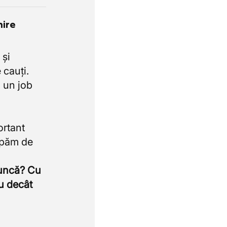
nire
 și
 cauți.
 un job
ortant
upăm de
muncă? Cu
u decât