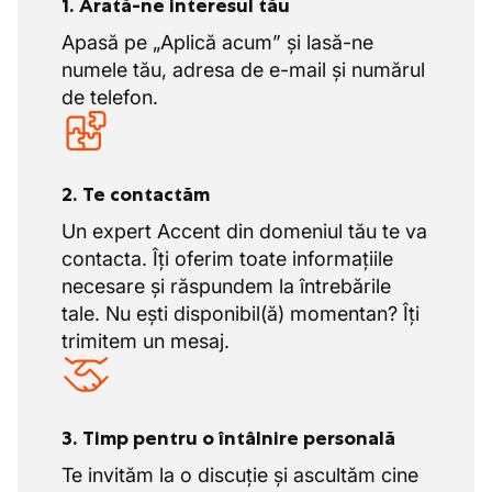
1. Arată-ne interesul tău
În plus, clientul nostru dispune de centre de
service și caroserie specializate, unde
Apasă pe „Aplică acum” și lasă-ne
calitatea, măiestria și satisfacția clientului
numele tău, adresa de e-mail și numărul
sunt prioritare. Această abordare integrată
de telefon.
asigură faptul că clienții se pot baza pe o
soluție completă și de încredere pentru
mobilitate.
2. Te contactăm
Un expert Accent din domeniul tău te va
contacta. Îți oferim toate informațiile
necesare și răspundem la întrebările
tale. Nu ești disponibil(ă) momentan? Îți
trimitem un mesaj.
3. Timp pentru o întâlnire personală
Te invităm la o discuție și ascultăm cine