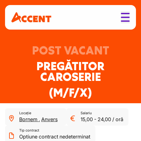
POST VACANT
PREGĂTITOR
CAROSERIE
(M/F/X)
Locație
Salariu
Bornem
,
Anvers
15,00
-
24,00
/
oră
Tip contract
Optiune contract nedeterminat