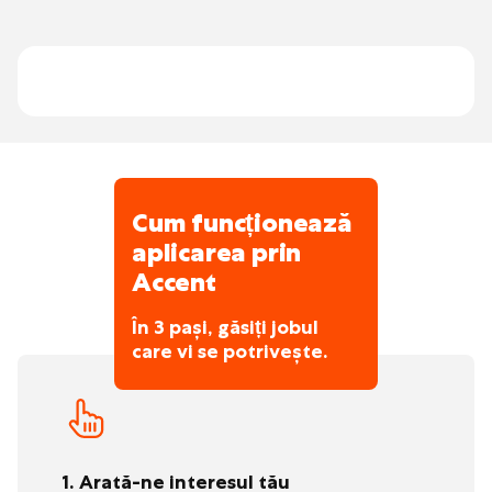
motivată și un parc de mașini modern
asigură o livrare rapidă din cele două unități
de producție către puncte de vânzare din
peste 20 de țări.
Cum funcționează
aplicarea prin
Accent
În 3 pași, găsiți jobul
care vi se potrivește.
1. Arată-ne interesul tău