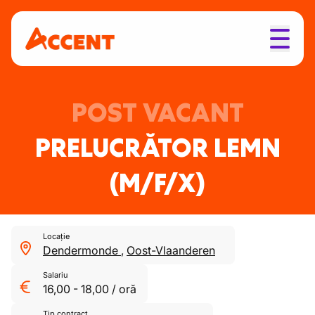
POST VACANT
PRELUCRĂTOR LEMN
(M/F/X)
Locație
Dendermonde
,
Oost-Vlaanderen
Salariu
16,00
-
18,00
/
oră
Tip contract