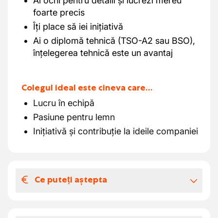
Ai ochi pentru detalii și lucrezi mereu
foarte precis
Îți place să iei inițiativă
Ai o diplomă tehnică (TSO-A2 sau BSO),
înțelegerea tehnică este un avantaj
Colegul ideal este cineva care…
Lucru în echipă
Pasiune pentru lemn
Inițiativă și contribuție la ideile companiei
Ce puteți aștepta
Salariul și beneficiile extra-legale