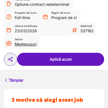
Optiune contract nedeterminat
Program de lucru
Regim de lucru
Full-time
Program de zi
Ultima modificare
Referință
23/03/2026
537192
Sector
Meșteșuguri
Aplică acum
Tâmplar
3 motive să alegi acest job