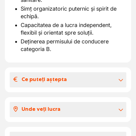
Simț organizatoric puternic și spirit de
echipă.
Capacitatea de a lucra independent,
flexibil și orientat spre soluții.
Deținerea permisului de conducere
categoria B.
Ce puteți aștepta
Salariul și beneficiile extra-legale
40 de ore pe săptămână.
Unde veți lucra
În funcție de experiența ta, salariul este
între cel puțin €18,39 și €22,13 brut pe
Lucrezi cu materiale și tehnici moderne.
oră.
Vei face parte dintr-o echipă