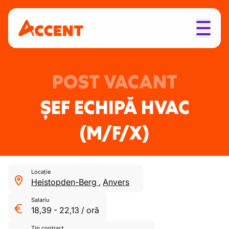
POST VACANT
ȘEF ECHIPĂ HVAC
(M/F/X)
Locație
Heistopden-Berg
,
Anvers
Salariu
18,39
-
22,13
/
oră
Tip contract