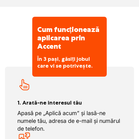
Zilele de concediu
20 zile de concediu legal.
Cum funcționează
12 zile extra ADV pe lângă concediul
aplicarea prin
legal.
Accent
În 3 pași, găsiți jobul
care vi se potrivește.
1. Arată-ne interesul tău
Apasă pe „Aplică acum” și lasă-ne
numele tău, adresa de e-mail și numărul
de telefon.