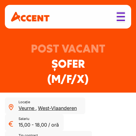
POST VACANT
ȘOFER
(M/F/X)
Locație
Veurne
,
West-Vlaanderen
Salariu
15,00
-
18,00
/
oră
Tip contract