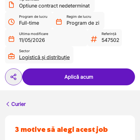
Optiune contract nedeterminat
Program de lucru
Regim de lucru
Full-time
Program de zi
Ultima modificare
Referință
11/05/2026
547502
Sector
Logistică și distribuție
Aplică acum
Curier
3 motive să alegi acest job