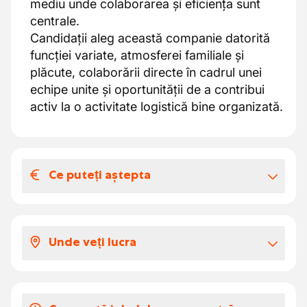
mediu unde colaborarea și eficiența sunt
centrale.
Candidații aleg această companie datorită
funcției variate, atmosferei familiale și
plăcute, colaborării directe în cadrul unei
echipe unite și oportunității de a contribui
activ la o activitate logistică bine organizată.
Ce puteți aștepta
Salariul și beneficiile extra-legale
salariu între €15 și €18 pe oră lucrată.
Unde veți lucra
muncă de zi.
După perioada de intermediere, un
Un mediu de lucru profesionist și îngrijit în
contract permanent.
regiunea Veurne, cu un showroom elegant