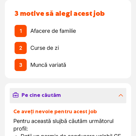
3 motive să alegi acest job
Afacere de familie
1
Curse de zi
2
Muncă variată
3
Pe cine căutăm
Ce aveți nevoie pentru acest job
Pentru această slujbă căutăm următorul
profil: