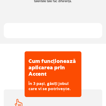
Mică companie familială cu câțiva șoferi.
talentele tale fac diferența.
Lucrezi regulat și sâmbăta
Îți place să manevrezi camionul
Cum funcționează
aplicarea prin
Accent
În 3 pași, găsiți jobul
care vi se potrivește.