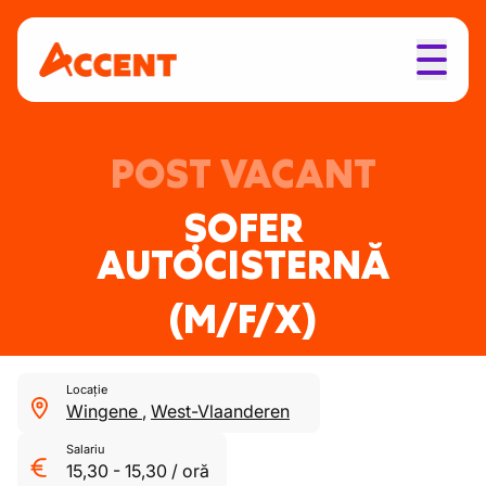
POST VACANT
ȘOFER
AUTOCISTERNĂ
(M/F/X)
Locație
Wingene
,
West-Vlaanderen
Salariu
15,30
-
15,30
/
oră