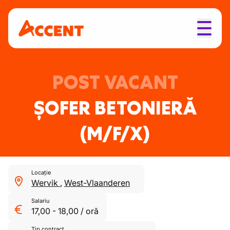
POST VACANT
ȘOFER BETONIERĂ
(M/F/X)
Locație
Wervik
,
West-Vlaanderen
Salariu
17,00
-
18,00
/
oră
Tip contract