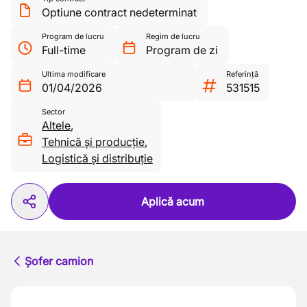
Optiune contract nedeterminat
Program de lucru
Regim de lucru
Full-time
Program de zi
Ultima modificare
Referință
01/04/2026
531515
Sector
Altele
,
Tehnică și producție
,
Logistică și distribuție
Aplică acum
Șofer camion