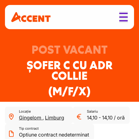
POST VACANT
ȘOFER C CU ADR
COLLIE
(M/F/X)
Locație
Salariu
Gingelom
,
Limburg
14,10
-
14,10
/
oră
Tip contract
Optiune contract nedeterminat