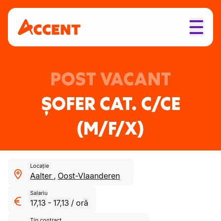
POST VACANT
ȘOFER CAT. C/CE
(M/F/X)
Locație
Aalter
,
Oost-Vlaanderen
Salariu
17,13
-
17,13
/
oră
Tip contract