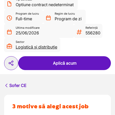
Optiune contract nedeterminat
Program de lucru
Regim de lucru
Full-time
Program de zi
Ultima modificare
Referință
25/06/2026
556280
Sector
Logistică și distribuție
Aplică acum
Sofer CE
3 motive să alegi acest job