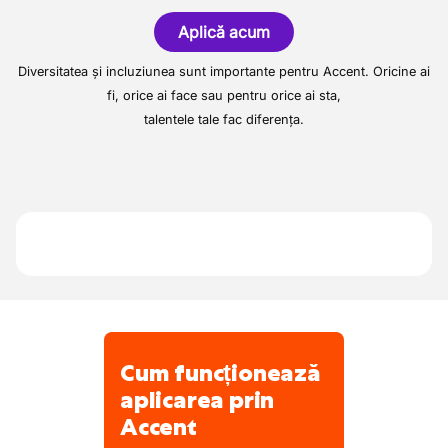
vânzarea de motorină către persoane fizice,
Aplică acum
industrie și propriile lor stații de alimentare.
Diversitatea și incluziunea sunt importante pentru Accent. Oricine ai
fi, orice ai face sau pentru orice ai sta,
talentele tale fac diferența.
Cum funcționează
aplicarea prin
Accent