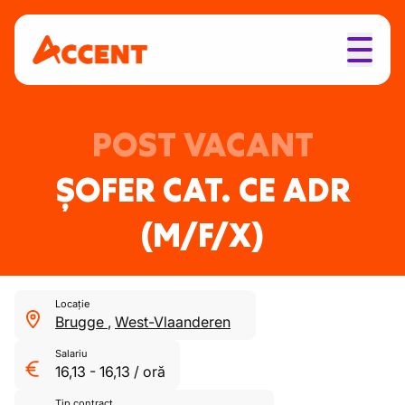
POST VACANT
ȘOFER CAT. CE ADR
(M/F/X)
Locație
Brugge
,
West-Vlaanderen
Salariu
16,13
-
16,13
/
oră
Tip contract