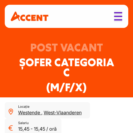
POST VACANT
ȘOFER CATEGORIA
C
(M/F/X)
Locație
Westende
,
West-Vlaanderen
Salariu
15,45
-
15,45
/
oră