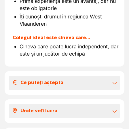
Prima experiență este un avantaj, dar nu
este obligatorie
Îți cunoști drumul în regiunea West
Vlaanderen
Colegul ideal este cineva care…
Cineva care poate lucra independent, dar
este și un jucător de echipă
Ce puteți aștepta
Salariul și beneficiile extra-legale
Pachetul tău salarial include :
Unde veți lucra
Salariu conform baremului clasa 2 :
15,4490 euro
Livrați către diferite șantiere