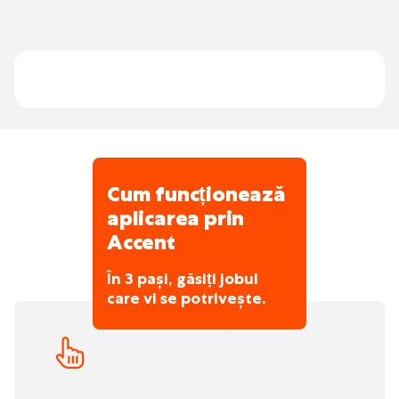
lucrezi în mod autonom.
Cum funcționează
aplicarea prin
Accent
În 3 pași, găsiți jobul
care vi se potrivește.