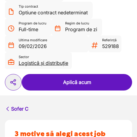
Tip contract
Optiune contract nedeterminat
Program de lucru
Regim de lucru
Full-time
Program de zi
Ultima modificare
Referință
09/02/2026
529188
Sector
Logistică și distribuție
Aplică acum
Sofer C
3 motive să alegi acest job