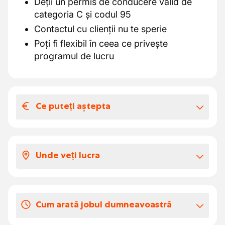
Deții un permis de conducere valid de
categoria C și codul 95
Contactul cu clienții nu te sperie
Poți fi flexibil în ceea ce privește
programul de lucru
Ce puteți aștepta
Salariul și beneficiile extra-legale
Un salariu pe oră negociabil între € 16.00
Unde veți lucra
- € 17.00
Primă de noapte de 30% pentru toate
Vei ajunge în depozit pentru pregătiri, dar
orele lucrate până la ora 6:00
vei livra zilnic la clienți.
Cum arată jobul dumneavoastră
Zilele de concediu