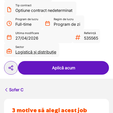
Tip contract
Optiune contract nedeterminat
Program de lucru
Regim de lucru
Full-time
Program de zi
Ultima modificare
Referință
27/04/2026
535565
Sector
Logistică și distribuție
Aplică acum
Sofer C
3 motive să alegi acest job