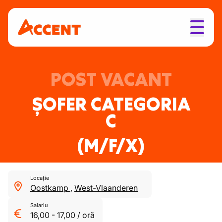
POST VACANT
ȘOFER CATEGORIA
C
(M/F/X)
Locație
Oostkamp
,
West-Vlaanderen
Salariu
16,00
-
17,00
/
oră