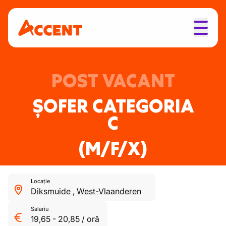
POST VACANT
ȘOFER CATEGORIA
C
(M/F/X)
Locație
Diksmuide
,
West-Vlaanderen
Salariu
19,65
-
20,85
/
oră