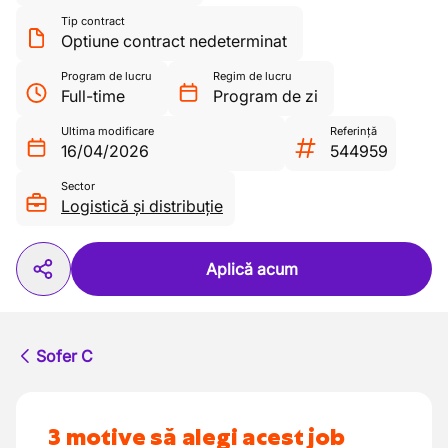
Tip contract
Optiune contract nedeterminat
Program de lucru
Regim de lucru
Full-time
Program de zi
Ultima modificare
Referință
16/04/2026
544959
Sector
Logistică și distribuție
Aplică acum
Sofer C
3 motive să alegi acest job