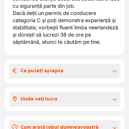
cu siguranță parte din job.
Dacă deții un permis de conducere
categoria C și poți demonstra experiență și
stabilitate, vorbești fluent limba neerlandeză
și dorești să lucrezi 38 de ore pe
săptămână, atunci te căutăm pe tine.
Ce puteți aștepta
Salariul și beneficiile extra-legale
Salar începând de la 17 euro
Unde veți lucra
38 ore pe săptămână cu ore fixe
începere devreme
Ajungi într-o companie specializată în
sectorul lactatelor. O companie frumoasă cu
Zilele de concediu
Cum arată jobul dumneavoastră