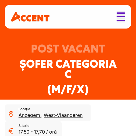
POST VACANT
ȘOFER CATEGORIA
C
(M/F/X)
Locație
Anzegem
,
West-Vlaanderen
Salariu
17,50
-
17,70
/
oră