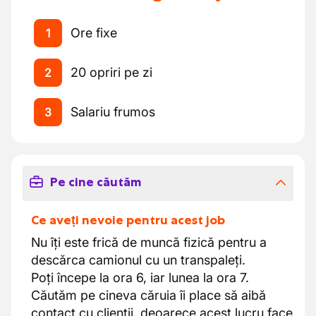
Ore fixe
1
20 opriri pe zi
2
Salariu frumos
3
Pe cine căutăm
Ce aveți nevoie pentru acest job
Nu îți este frică de muncă fizică pentru a
descărca camionul cu un transpaleți.
Poți începe la ora 6, iar lunea la ora 7.
Căutăm pe cineva căruia îi place să aibă
contact cu clienții, deoarece acest lucru face