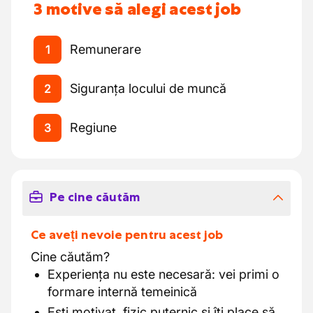
3 motive să alegi acest job
Remunerare
1
Siguranța locului de muncă
2
Regiune
3
Pe cine căutăm
Ce aveți nevoie pentru acest job
Cine căutăm?
Experiența nu este necesară: vei primi o
formare internă temeinică
Ești motivat, fizic puternic și îți place să