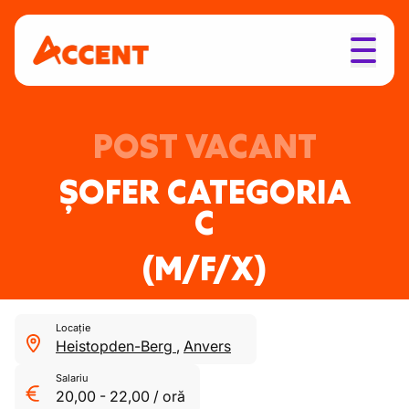
POST VACANT
ȘOFER CATEGORIA
C
(M/F/X)
Locație
Heistopden-Berg
,
Anvers
Salariu
20,00
-
22,00
/
oră