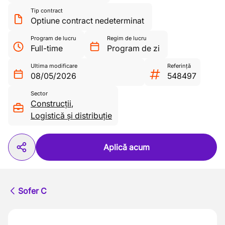
Tip contract
Optiune contract nedeterminat
Program de lucru
Regim de lucru
Full-time
Program de zi
Ultima modificare
Referință
08/05/2026
548497
Sector
Construcții
,
Logistică și distribuție
Aplică acum
Sofer C