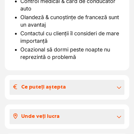
Control medical & card de conducător
auto
Olandeză & cunoștințe de franceză sunt
un avantaj
Contactul cu clienții îl consideri de mare
importanță
Ocazional să dormi peste noapte nu
reprezintă o problemă
Ce puteți aștepta
Salariul și beneficiile extra-legale
Un salariu de € 15.4490 euro pe oră
Unde veți lucra
Indemnizație ARAB de 1.8175 euro pe oră
Un mentor răspunde de formarea ta,
Lucrezi de luni până vineri