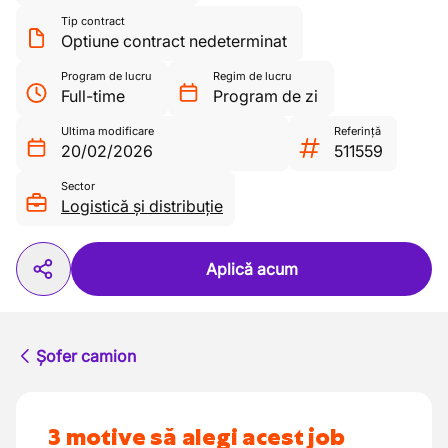
Tip contract
Optiune contract nedeterminat
Program de lucru
Regim de lucru
Full-time
Program de zi
Ultima modificare
Referință
20/02/2026
511559
Sector
Logistică și distribuție
Aplică acum
Șofer camion
3 motive să alegi acest job