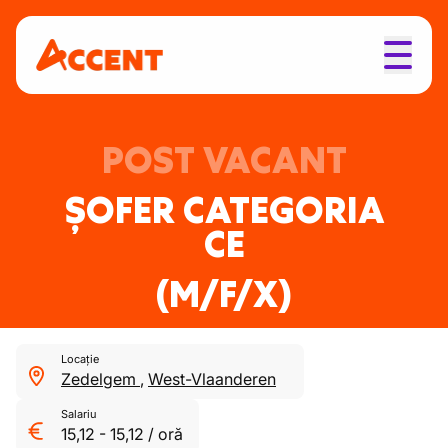
POST VACANT
ȘOFER CATEGORIA
CE
(M/F/X)
Locație
Zedelgem
,
West-Vlaanderen
Salariu
15,12
-
15,12
/
oră