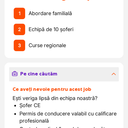
Abordare familială
1
Echipă de 10 șoferi
2
Curse regionale
3
Pe cine căutăm
Ce aveți nevoie pentru acest job
Ești veriga lipsă din echipa noastră?
Șofer CE
Permis de conducere valabil cu calificare
profesională