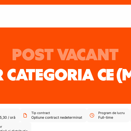
POST VACANT
 CATEGORIA CE
(
Tip contract
Program de lucru
5,30
/
oră
Optiune contract nedeterminat
Full-time
or