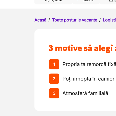
20/02/2026
518869
Logis
Acasă
/
Toate posturile vacante
/
Logisti
3 motive să alegi 
Propria ta remorcă fix
1
Poți înnopta în camion
2
Atmosferă familială
3