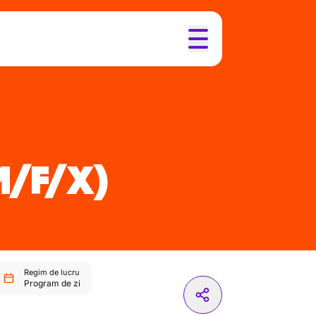
M/F/X)
Regim de lucru
Program de zi