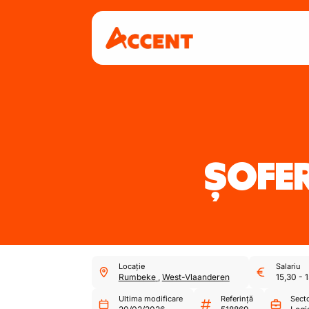
ȘOFER
Locație
Salariu
Rumbeke
,
West-Vlaanderen
15,30
-
1
Ultima modificare
Referință
Sect