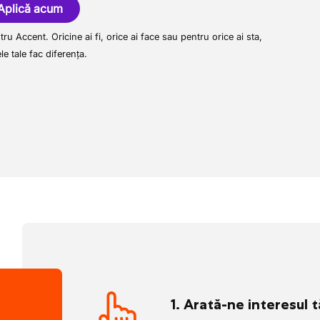
rilor în Benelux.
Aplică acum
care potrivită pentru tine? Aplică acum
ru Accent. Oricine ai fi, orice ai face sau pentru orice ai sta,
tele de mai jos.
ele tale fac diferența.
1. Arată-ne interesul 