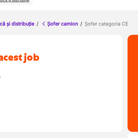
tică și distribuție
că și distribuție
/
Șofer camion
/
Șofer categoria CE
acest job
ă