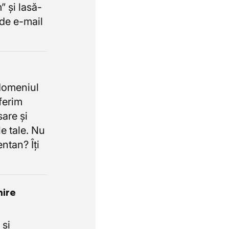
 și lasă-
de e-mail
domeniul
oferim
sare și
e tale. Nu
ntan? Îți
nire
 și