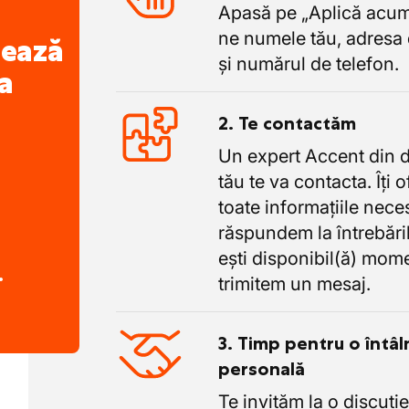
Apasă pe „Aplică acum”
ne numele tău, adresa 
nează
și numărul de telefon.
a
2. Te contactăm
Un expert Accent din 
tău te va contacta. Îți 
toate informațiile nece
răspundem la întrebăril
ești disponibil(ă) mome
.
trimitem un mesaj.
3. Timp pentru o întâl
personală
Te invităm la o discuție