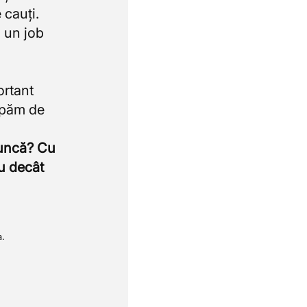
 cauți.
 un job
ortant
upăm de
muncă? Cu
u decât
a.