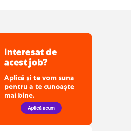
Interesat de
acest job?
Aplică și te vom suna
pentru a te cunoaște
mai bine.
Aplică acum