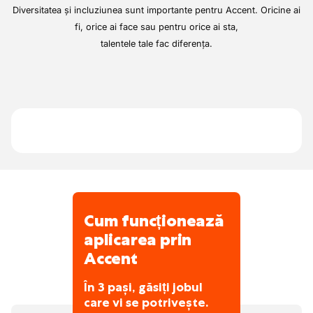
Europa. În caz de accident sau pană,
Diversitatea și incluziunea sunt importante pentru Accent. Oricine ai
aventurierii lor sunt bucuroși să te ajute.
fi, orice ai face sau pentru orice ai sta,
Sunt cunoscuți pentru pasiunea și dragostea
talentele tale fac diferența.
lor pentru transportul auto, precum și pentru
pasiune, ambiție, libertate și aventură.
Dorești să faci parte din această echipă
extraordinară? Aplică acum sau
contactează-ne prin datele de mai jos.
Cum funcționează
aplicarea prin
Accent
În 3 pași, găsiți jobul
care vi se potrivește.