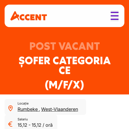
POST VACANT
ȘOFER CATEGORIA
CE
(M/F/X)
Locație
Rumbeke
,
West-Vlaanderen
Salariu
15,12
-
15,12
/
oră