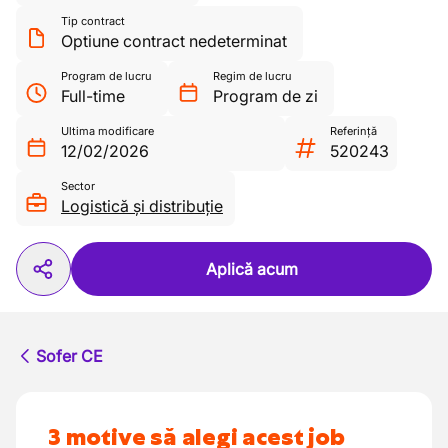
Tip contract
Optiune contract nedeterminat
Program de lucru
Regim de lucru
Full-time
Program de zi
Ultima modificare
Referință
12/02/2026
520243
Sector
Logistică și distribuție
Aplică acum
Sofer CE
3 motive să alegi acest job