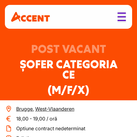
POST VACANT
ȘOFER CATEGORIA
CE
(M/F/X)
Brugge
,
West-Vlaanderen
18,00
-
19,00
/
oră
Optiune contract nedeterminat