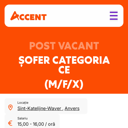
POST VACANT
ȘOFER CATEGORIA
CE
(M/F/X)
Locație
Sint-Katelijne-Waver
,
Anvers
Salariu
15,00
-
16,00
/
oră