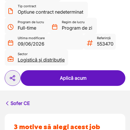
Tip contract
Optiune contract nedeterminat
Program de lucru
Regim de lucru
Full-time
Program de zi
Ultima modificare
Referință
09/06/2026
553470
Sector
Logistică și distribuție
Aplică acum
Sofer CE
3 motive să alegi acest job