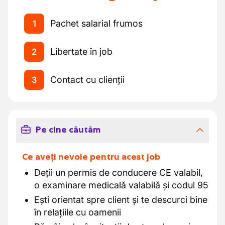
Pachet salarial frumos
1
Libertate în job
2
Contact cu clienții
3
Pe cine căutăm
Ce aveți nevoie pentru acest job
Deții un permis de conducere CE valabil,
o examinare medicală valabilă și codul 95
Ești orientat spre client și te descurci bine
în relațiile cu oamenii