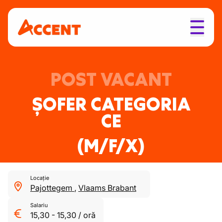
POST VACANT
ȘOFER CATEGORIA
CE
(M/F/X)
Locație
Pajottegem
,
Vlaams Brabant
Salariu
15,30
-
15,30
/
oră