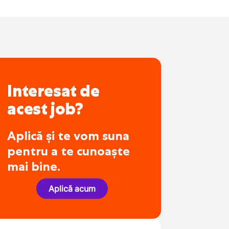
Interesat de
acest job?
Aplică și te vom suna
pentru a te cunoaște
mai bine.
Aplică acum