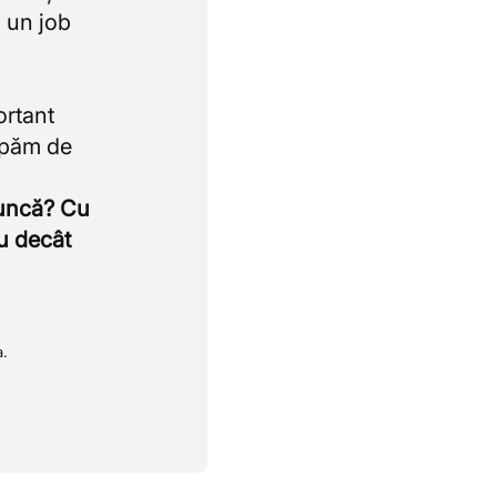
 un job
ortant
upăm de
muncă? Cu
u decât
a.