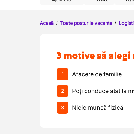
18/06/2026
553960
Logis
Acasă
/
Toate posturile vacante
/
Logisti
3 motive să alegi 
Afacere de familie
1
Poți conduce atât la niv
2
Nicio muncă fizică
3