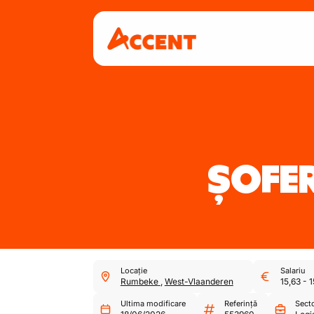
ȘOFER
Locație
Salariu
Rumbeke
,
West-Vlaanderen
15,63
-
1
Ultima modificare
Referință
Sect