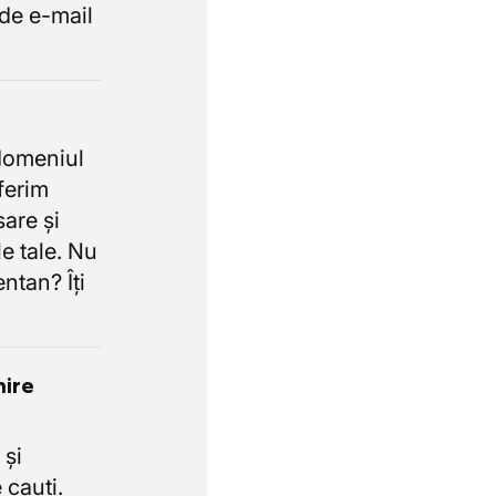
de e-mail
domeniul
oferim
sare și
e tale. Nu
ntan? Îți
nire
 și
 cauți.