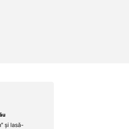
tău
 și lasă-