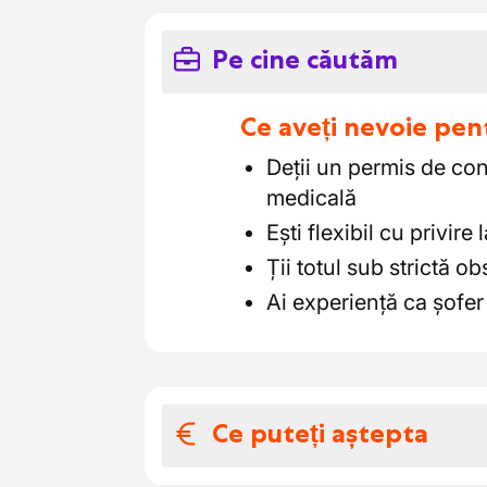
Pe cine căutăm
Ce aveți nevoie pen
Deții un permis de co
medicală
Ești flexibil cu privire
Ții totul sub strictă ob
Ai experiență ca șofe
Ce puteți aștepta