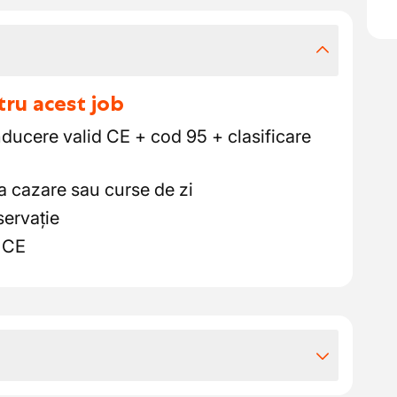
tru acest job
nducere valid CE + cod 95 + clasificare
 la cazare sau curse de zi
servație
r CE