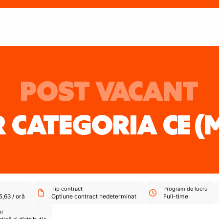
POST VACANT
 CATEGORIA CE
(
Tip contract
Program de lucru
5,63
/
oră
Optiune contract nedeterminat
Full-time
or