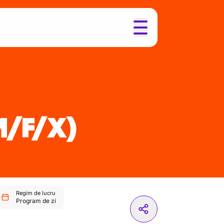
M/F/X)
Regim de lucru
Program de zi