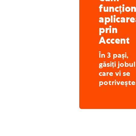
funcțio
aplicare
prin
Accent
În 3 pași,
găsiți jobul
care vi se
potrivește