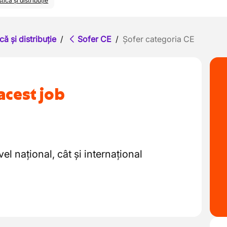
tică și distribuție
că și distribuție
/
Sofer CE
/
Șofer categoria CE
acest job
el național, cât și internațional