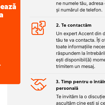
ne numele tău, adresa 
nează
și numărul de telefon.
a
2. Te contactăm
Un expert Accent din 
tău te va contacta. Îți 
toate informațiile nece
răspundem la întrebăril
ești disponibil(ă) mome
.
trimitem un mesaj.
3. Timp pentru o întâl
personală
Te invităm la o discuție
ascultăm cine ești și ce