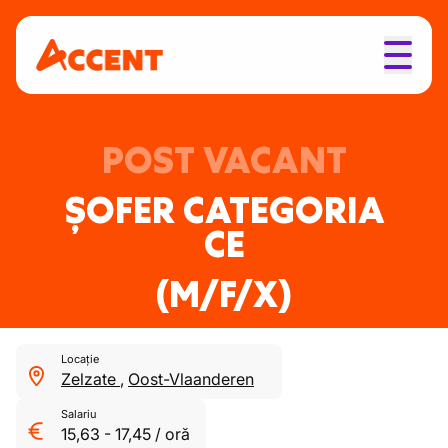
POST VACANT
ȘOFER CATEGORIA
CE
(M/F/X)
Locație
Zelzate
,
Oost-Vlaanderen
Salariu
15,63
-
17,45
/
oră