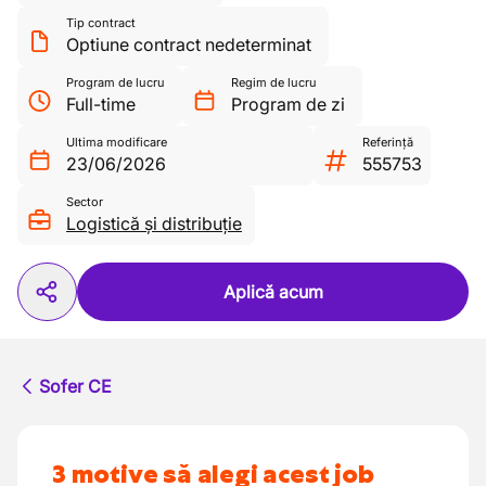
Tip contract
Optiune contract nedeterminat
Program de lucru
Regim de lucru
Full-time
Program de zi
Ultima modificare
Referință
23/06/2026
555753
Sector
Logistică și distribuție
Aplică acum
Sofer CE
3 motive să alegi acest job