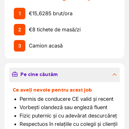
€15,6285 brut/ora
1
€8 tichete de masă/zi
2
Camion acasă
3
Pe cine căutăm
Ce aveți nevoie pentru acest job
Permis de conducere CE valid și recent
Vorbești olandeză sau engleză fluent
Fizic puternic și cu adevărat descurcăreț
Respectuos în relațiile cu colegii și clienții