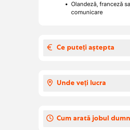
Olandeză, franceză sa
comunicare
Ce puteți aștepta
Salariul și benefic
Te poți baza pe un pachet
Unde veți lucra
și siguranță într-un sector
Salariu brut pe oră: €
Lucrați din regiunea Gent
Compensație netă ARA
transportului, unde trasee
Zilele de concedi
Aveți contact direct cu di
Cum arată jobul dum
clare.
Vacanța este planificată 