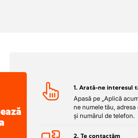
ional și internațional din 1951
 variate de transport și planificate
icare directă între planificare și șoferi
ane, reînnoită și întreținută regulat
pe siguranță, planificare și fiabilitate
1. Arată-ne interesul 
Apasă pe „Aplică acum”
ne numele tău, adresa 
nează
și numărul de telefon.
a
2. Te contactăm