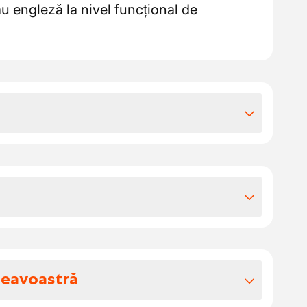
u engleză la nivel funcțional de
iile extra-legale
 total atractiv, cu spațiu pentru creștere
 stabil.
15,8075
 într-o planificare operațională a
B: €1,8175 pe oră lucrată
le sunt pregătite și monitorizate zilnic.
u
speceratul și lucrați cu rute și acorduri
neavoastră
în avans în consultare cu planificarea,