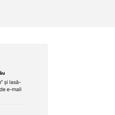
tău
 și lasă-
de e-mail