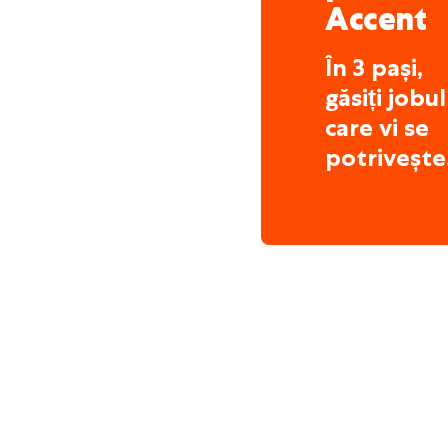
Accent
În 3 pași,
găsiți jobul
care vi se
potrivește