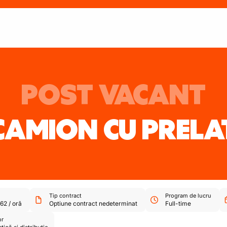
POST VACANT
 CAMION CU PRELA
Tip contract
Program de lucru
,62
/
oră
Optiune contract nedeterminat
Full-time
or