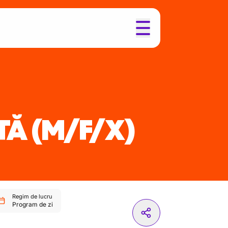
TĂ
(M/F/X)
Regim de lucru
Program de zi