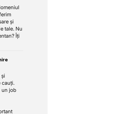
domeniul
oferim
sare și
e tale. Nu
ntan? Îți
nire
 și
 cauți.
 un job
ortant