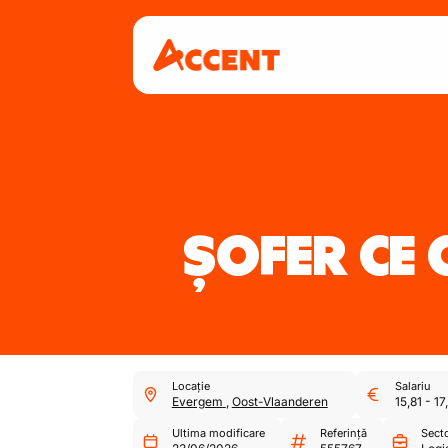
ȘOFER CE
Locație
Salariu
Evergem
,
Oost-Vlaanderen
15,81
-
17
Ultima modificare
Referință
Sect