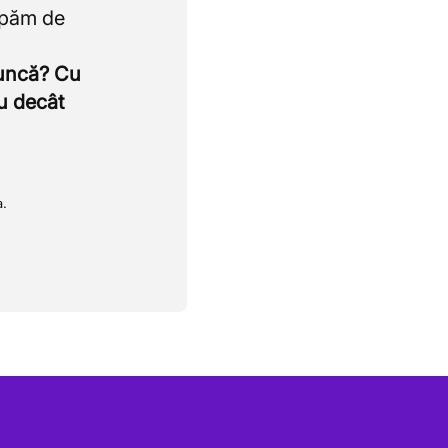
upăm de
muncă? Cu
u decât
a.