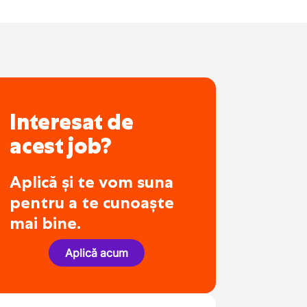
Interesat de
acest job?
Aplică și te vom suna
pentru a te cunoaște
mai bine.
Aplică acum