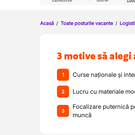
23/06/2026
555767
Logis
Acasă
/
Toate posturile vacante
/
Logisti
3 motive să alegi 
Curse naționale și inte
1
Lucru cu materiale mod
2
Focalizare puternică pe
3
muncă