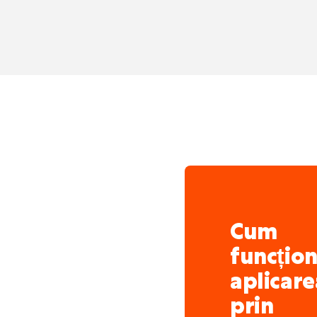
Activă în transport naț
Specializată în sarcini
Acorduri clare și comun
Flotă modernă de camio
Metodă de lucru bazată 
Cum
funcțio
aplicare
prin