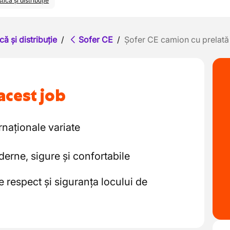
tică și distribuție
că și distribuție
/
Sofer CE
/
Șofer CE camion cu prelată
acest job
rnaționale variate
erne, sigure și confortabile
 respect și siguranța locului de