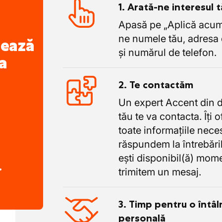
1. Arată-ne interesul 
Apasă pe „Aplică acum”
ne numele tău, adresa 
nează
și numărul de telefon.
a
2. Te contactăm
Un expert Accent din 
tău te va contacta. Îți 
toate informațiile nece
răspundem la întrebăril
ești disponibil(ă) mome
.
trimitem un mesaj.
3. Timp pentru o întâl
personală