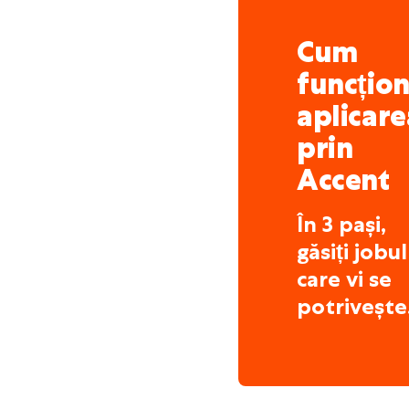
Cum
funcțio
aplicare
prin
Accent
În 3 pași,
găsiți jobul
care vi se
potrivește