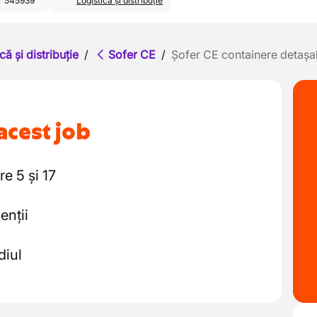
545939
Logistică și distribuție
că și distribuție
/
Sofer CE
/
Șofer CE containere detașa
acest job
re 5 și 17
enții
diul