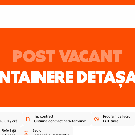
POST VACANT
ONTAINERE DETAȘA
Tip contract
Program de lucru
18,00
/
oră
Optiune contract nedeterminat
Full-time
Referință
Sector