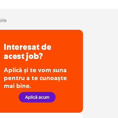
bile
Interesat de
acest job?
Aplică și te vom suna
pentru a te cunoaște
mai bine.
Aplică acum