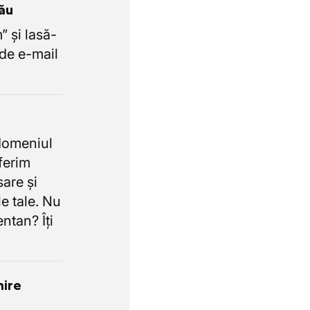
tău
 și lasă-
de e-mail
domeniul
oferim
sare și
e tale. Nu
ntan? Îți
nire