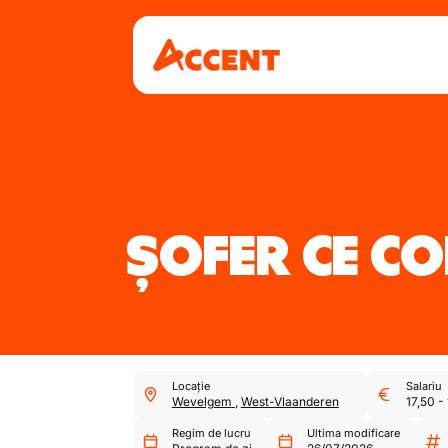
ȘOFER CE C
Locație
Salariu
Wevelgem
,
West-Vlaanderen
17,50
-
Regim de lucru
Ultima modificare