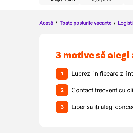
Program de zi
26/07/2026
Acasă
/
Toate posturile vacante
/
Logisti
3 motive să alegi 
Lucrezi în fiecare zi înt
1
Contact frecvent cu cli
2
Liber să îți alegi conce
3