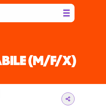
BILE
(M/F/X)