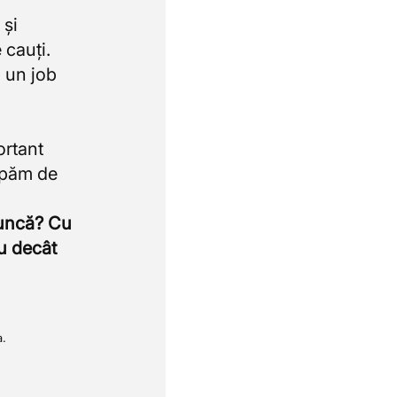
 și
 cauți.
 un job
ortant
upăm de
muncă? Cu
u decât
a.