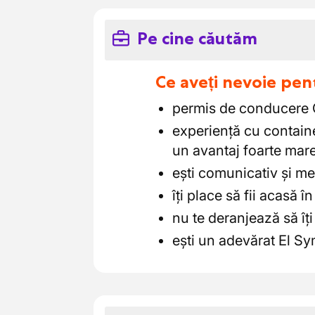
Pe cine căutăm
Ce aveți nevoie pen
permis de conducere C
experiență cu contain
un avantaj foarte mar
ești comunicativ și me
îți place să fii acasă în
nu te deranjează să îți
ești un adevărat El 