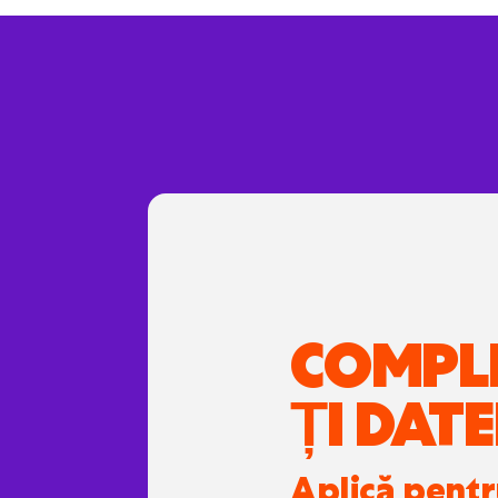
COMPL
ȚI DATE
Aplică pent