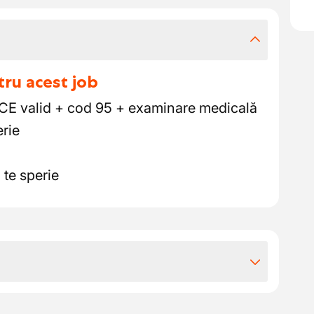
tru acest job
CE valid + cod 95 + examinare medicală
erie
te sperie
iile extra-legale