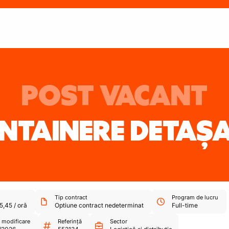
POST VACANT
ONTAINERE DETAȘA
Tip contract
Program de lucru
5,45
/
oră
Optiune contract nedeterminat
Full-time
 modificare
Referință
Sector