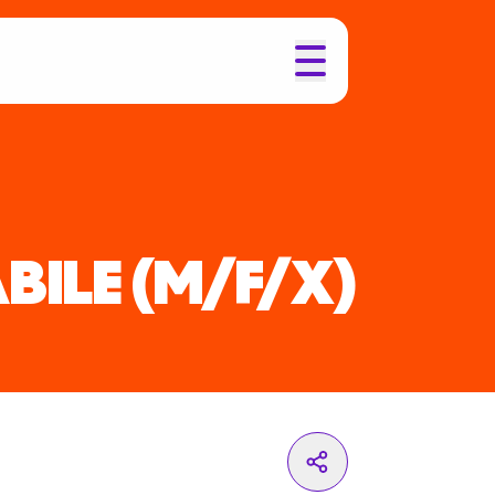
BILE
(M/F/X)