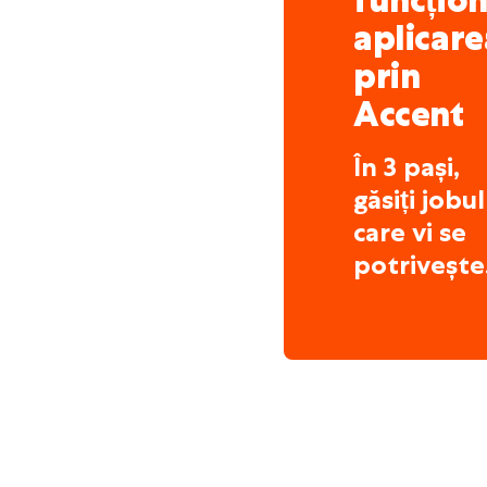
funcțio
aplicare
prin
Accent
În 3 pași,
găsiți jobul
care vi se
potrivește