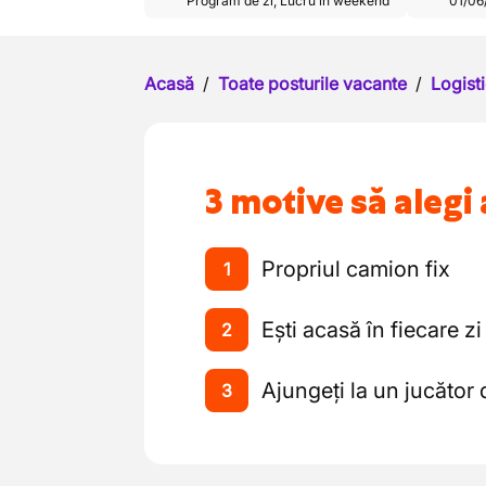
Program de zi
,
Lucru în weekend
01/06
Acasă
/
Toate posturile vacante
/
Logisti
3 motive să alegi 
Propriul camion fix
1
Ești acasă în fiecare zi
2
Ajungeți la un jucător 
3