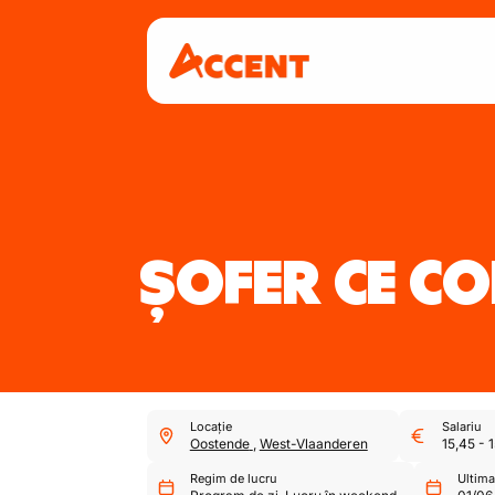
ȘOFER CE C
Locație
Salariu
Oostende
,
West-Vlaanderen
15,45
-
1
Regim de lucru
Ultima