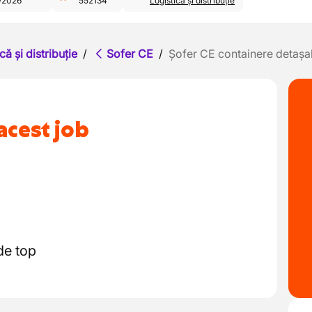
/2026
552134
Logistică și distribuție
că și distribuție
/
Sofer CE
/
Șofer CE containere detașa
acest job
de top