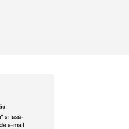
tău
 și lasă-
de e-mail