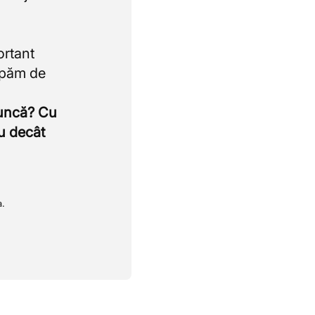
ortant
upăm de
muncă? Cu
u decât
a.