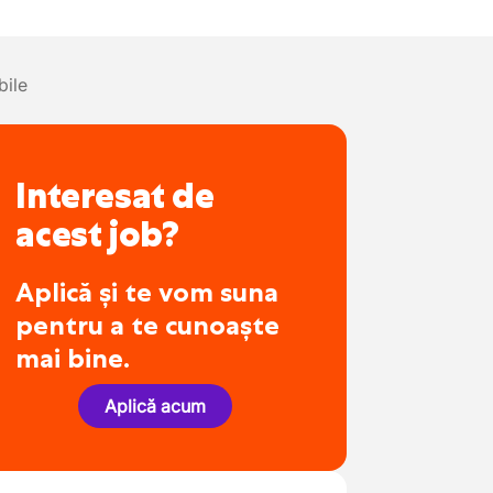
bile
Interesat de
acest job?
Aplică și te vom suna
pentru a te cunoaște
mai bine.
Aplică acum