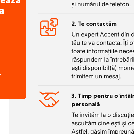
nează
și numărul de telefon.
a
2. Te contactăm
Un expert Accent din 
tău te va contacta. Îți 
toate informațiile nece
răspundem la întrebăril
ești disponibil(ă) mome
.
trimitem un mesaj.
3. Timp pentru o întâl
personală
Te invităm la o discuție
ascultăm cine ești și ce
Astfel, găsim împreună