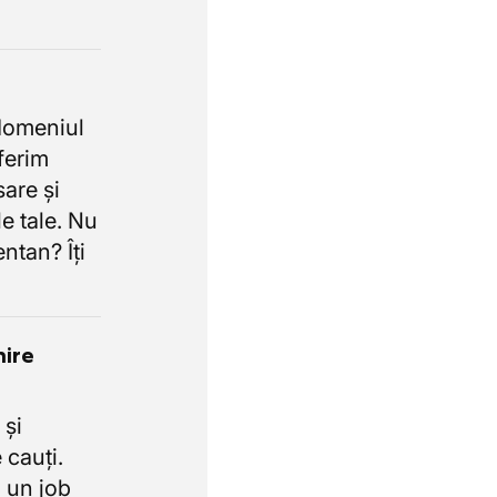
domeniul
oferim
sare și
e tale. Nu
ntan? Îți
nire
 și
 cauți.
 un job