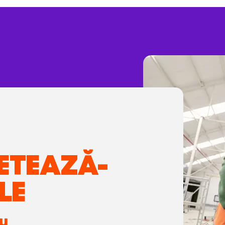
ETEAZĂ-
LE
ru