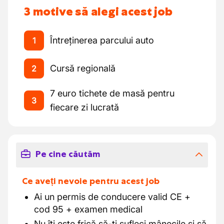
3 motive să alegi acest job
Întreținerea parcului auto
1
Cursă regională
2
7 euro tichete de masă pentru
3
fiecare zi lucrată
Pe cine căutăm
Ce aveți nevoie pentru acest job
Ai un permis de conducere valid CE +
cod 95 + examen medical
Nu îți este frică să-ți sufleci mânecile și să