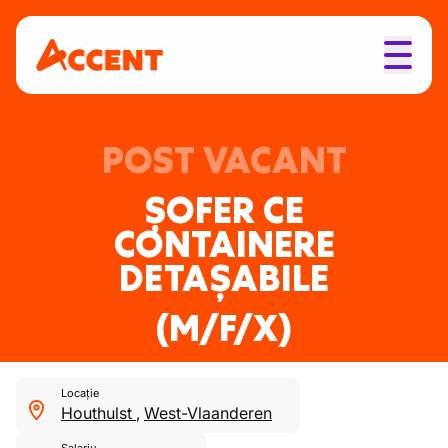
POST VACANT
ȘOFER CE
CONTAINERE
DETAȘABILE
(M/F/X)
Locație
Houthulst
,
West-Vlaanderen