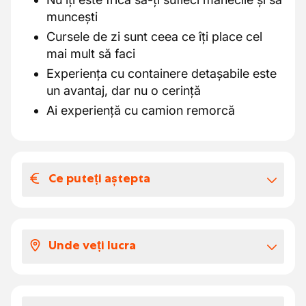
muncești
Cursele de zi sunt ceea ce îți place cel
mai mult să faci
Experiența cu containere detașabile este
un avantaj, dar nu o cerință
Ai experiență cu camion remorcă
Ce puteți aștepta
Salariul și beneficiile extra-legale
Salariu conform baremului: 15.4490 euro
Unde veți lucra
brut pe oră
Indemnizație ARAB de 1.8175 euro net pe
Poți pleca de acasă
oră
Vei face curse regionale în regiunea