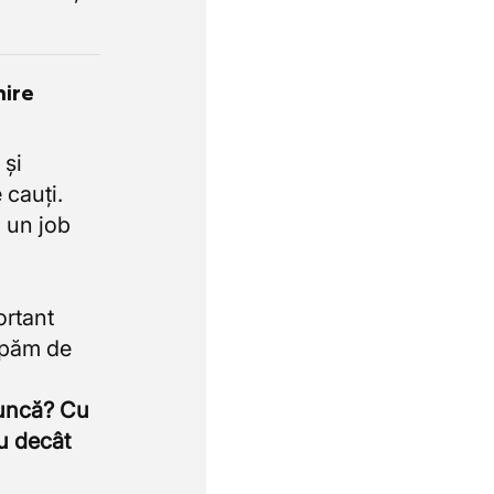
nire
 și
 cauți.
 un job
ortant
upăm de
muncă? Cu
u decât