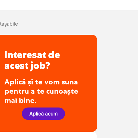
tașabile
Interesat de
acest job?
Aplică și te vom suna
pentru a te cunoaște
mai bine.
Aplică acum