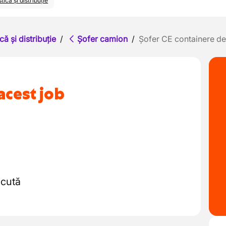
tică și distribuție
că și distribuție
/
Șofer camion
/
Șofer CE containere de
acest job
ăcută