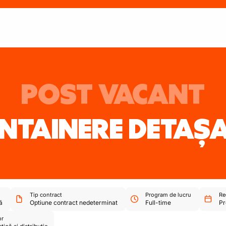
POST VACANT
ONTAINERE DETAȘA
Tip contract
Program de lucru
Re
ă
Optiune contract nedeterminat
Full-time
Pr
or