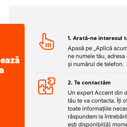
1. Arată-ne interesul 
Apasă pe „Aplică acum”
ne numele tău, adresa 
nează
și numărul de telefon.
a
2. Te contactăm
Un expert Accent din 
tău te va contacta. Îți 
toate informațiile nece
răspundem la întrebăril
ești disponibil(ă) mome