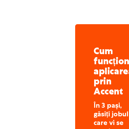
Cum
funcțio
aplicare
prin
Accent
În 3 pași,
găsiți jobul
care vi se