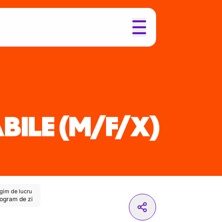
BILE
(M/F/X)
gim de lucru
ogram de zi