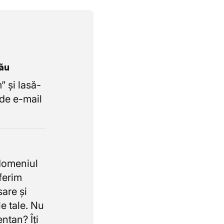
tău
 și lasă-
de e-mail
domeniul
oferim
sare și
e tale. Nu
ntan? Îți