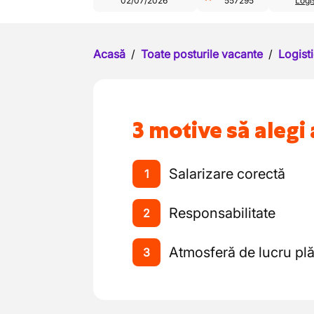
02/07/2026
557295
Logis
Acasă
/
Toate posturile vacante
/
Logisti
3 motive să alegi 
Salarizare corectă
1
Responsabilitate
2
Atmosferă de lucru pl
3