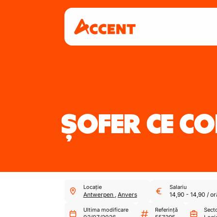
ȘOFER CE C
Locație
Salariu
Antwerpen
,
Anvers
14,90
-
14,90
/
or
Ultima modificare
Referință
Sect