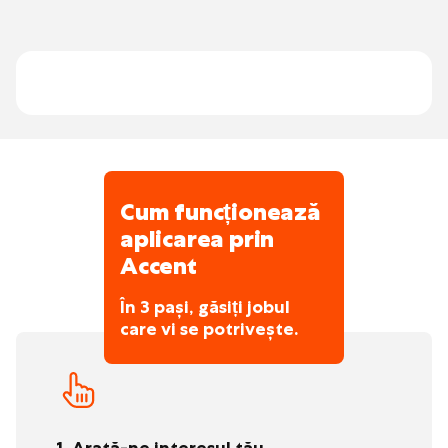
O echipa de planificare binevoitoare care te
Respecți regulile de circulație, normele de
susține pe drum.
siguranță și procedurile interne ale
companiei.
Cum funcționează
aplicarea prin
Accent
În 3 pași, găsiți jobul
care vi se potrivește.