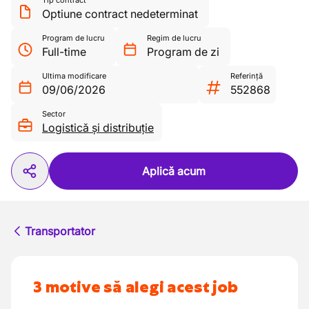
Tip contract
Optiune contract nedeterminat
Program de lucru
Regim de lucru
Full-time
Program de zi
Ultima modificare
Referință
09/06/2026
552868
Sector
Logistică și distribuție
Aplică acum
Transportator
3 motive să alegi acest job