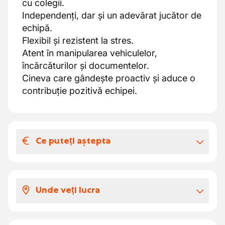
cu colegii.
Independenți, dar și un adevărat jucător de
echipă.
Flexibil și rezistent la stres.
Atent în manipularea vehiculelor,
încărcăturilor și documentelor.
Cineva care gândește proactiv și aduce o
contribuție pozitivă echipei.
Ce puteți aștepta
Salariul și beneficiile extra-legale
Salariul in functie de barema
Unde veți lucra
Zilele de concediu
un jucător dinamic și în creștere în
Va puteti alege singur perioada de vacanta