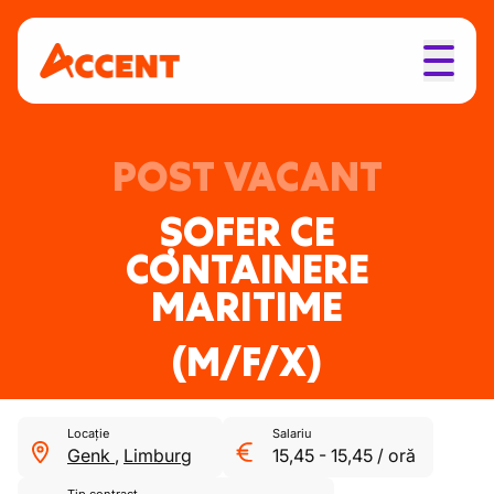
POST VACANT
ȘOFER CE
CONTAINERE
MARITIME
(M/F/X)
Locație
Salariu
Genk
,
Limburg
15,45
-
15,45
/
oră