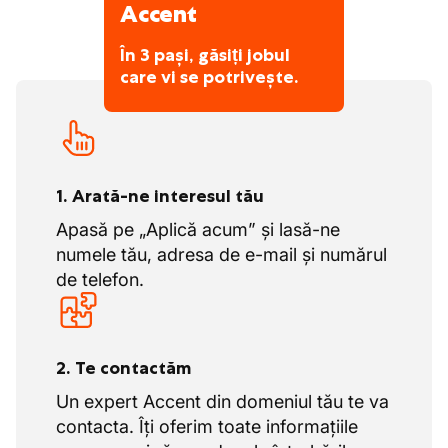
Accent
sanitare
parcare privată la companie
Fructe proaspete miercuri, mereu cafea,
Aplicați? Trimiteți CV-ul și pregătiți-vă
În 3 pași, găsiți jobul
prăjituri vineri
care vi se potrivește.
pentru o discuție implicată
Activități anuale de team building și
acțiuni de grup plăcute
1. Arată-ne interesul tău
Apasă pe „Aplică acum” și lasă-ne
numele tău, adresa de e-mail și numărul
de telefon.
2. Te contactăm
Un expert Accent din domeniul tău te va
contacta. Îți oferim toate informațiile