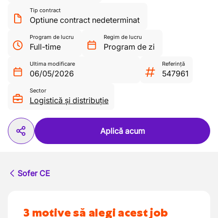
Tip contract
Optiune contract nedeterminat
Program de lucru
Regim de lucru
Full-time
Program de zi
Ultima modificare
Referință
06/05/2026
547961
Sector
Logistică și distribuție
Aplică acum
Sofer CE
3 motive să alegi acest job