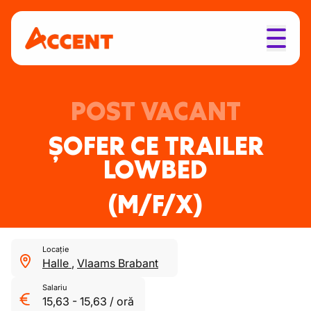
POST VACANT
ȘOFER CE TRAILER
LOWBED
(M/F/X)
Locație
Halle
,
Vlaams Brabant
Salariu
15,63
-
15,63
/
oră