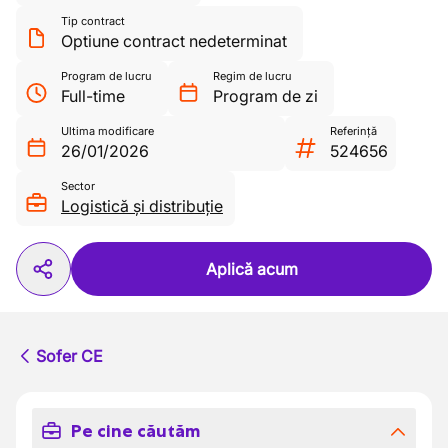
Tip contract
Optiune contract nedeterminat
Program de lucru
Regim de lucru
Full-time
Program de zi
Ultima modificare
Referință
26/01/2026
524656
Sector
Logistică și distribuție
Aplică acum
Sofer CE
Pe cine căutăm