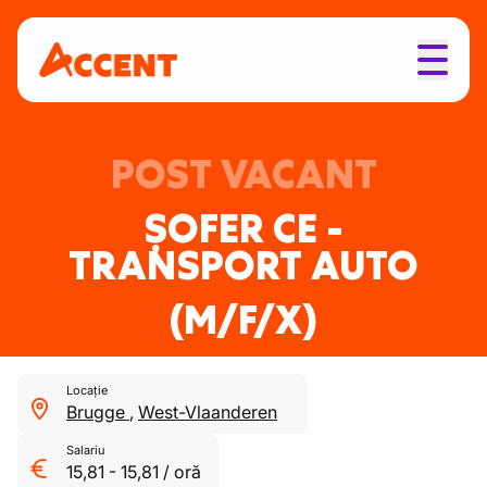
POST VACANT
ȘOFER CE -
TRANSPORT AUTO
(M/F/X)
Locație
Brugge
,
West-Vlaanderen
Salariu
15,81
-
15,81
/
oră