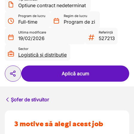
Optiune contract nedeterminat
Program de lucru
Regim de lucru
Full-time
Program de zi
Ultima modificare
Referință
19/02/2026
527213
Sector
Logistică și distribuție
Aplică acum
Șofer de stivuitor
3 motive să alegi acest job