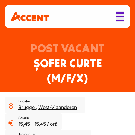
POST VACANT
ȘOFER CURTE
(M/F/X)
Locație
Brugge
,
West-Vlaanderen
Salariu
15,45
-
15,45
/
oră
Tip contract