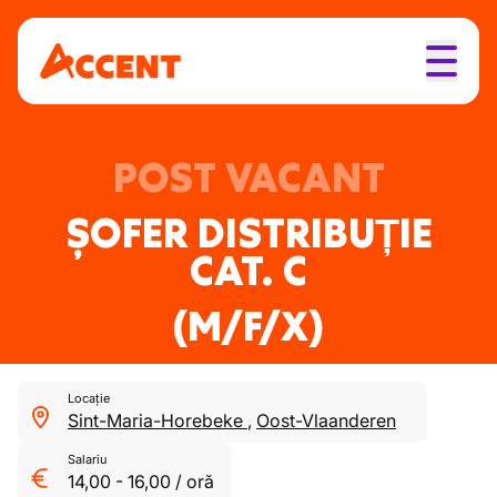
POST VACANT
ȘOFER DISTRIBUȚIE
CAT. C
(M/F/X)
Locație
Sint-Maria-Horebeke
,
Oost-Vlaanderen
Salariu
14,00
-
16,00
/
oră