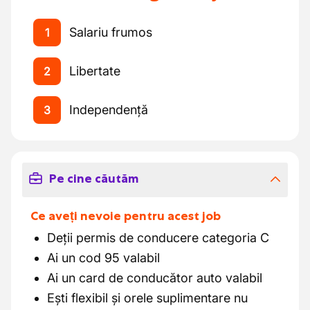
Salariu frumos
1
Libertate
2
Independență
3
Pe cine căutăm
Ce aveți nevoie pentru acest job
Deții permis de conducere categoria C
Ai un cod 95 valabil
Ai un card de conducător auto valabil
Ești flexibil și orele suplimentare nu