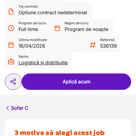
Tip contract
Optiune contract nedeterminat
Program de lucru
Regim de lucru
Full-time
Program de noapte
Ultima modificare
Referință
16/04/2026
536139
Sector
Logistică și distribuție
Aplică acum
Sofer C
3 motive să alegi acest job