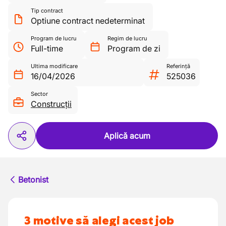
Tip contract
Optiune contract nedeterminat
Program de lucru
Regim de lucru
Full-time
Program de zi
Ultima modificare
Referință
16/04/2026
525036
Sector
Construcții
Aplică acum
Betonist
3 motive să alegi acest job