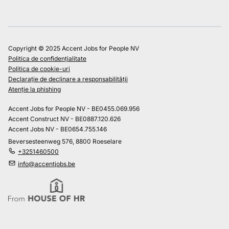
Copyright © 2025 Accent Jobs for People NV
Politica de confidențialitate
Politica de cookie-uri
Declarație de declinare a responsabilității
Atenție la phishing
Accent Jobs for People NV - BE0455.069.956
Accent Construct NV - BE0887.120.626
Accent Jobs NV - BE0654.755.146
Beversesteenweg 576, 8800 Roeselare
+3251460500
info@accentjobs.be