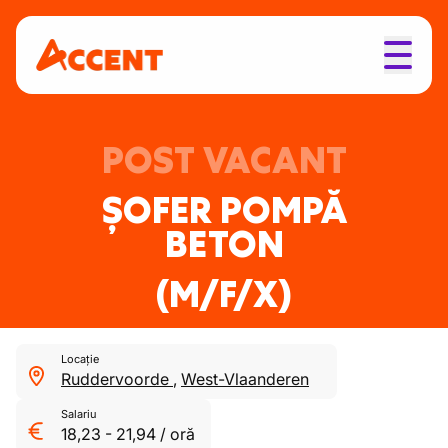
POST VACANT
ȘOFER POMPĂ
BETON
(M/F/X)
Locație
Ruddervoorde
,
West-Vlaanderen
Salariu
18,23
-
21,94
/
oră