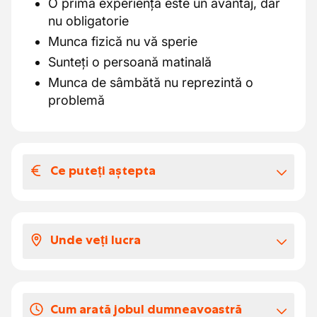
O primă experiență este un avantaj, dar
nu obligatorie
Munca fizică nu vă sperie
Sunteți o persoană matinală
Munca de sâmbătă nu reprezintă o
problemă
Ce puteți aștepta
Salariul și beneficiile extra-legale
Salariu conform baremului: 15,4490 euro
Unde veți lucra
brut pe oră
Indemnizație ARAB de 1,8175 euro net pe
Pleci zilnic de la depozitul din Kortemark
oră
sau Gullegem
Tichete de masă
Cum arată jobul dumneavoastră