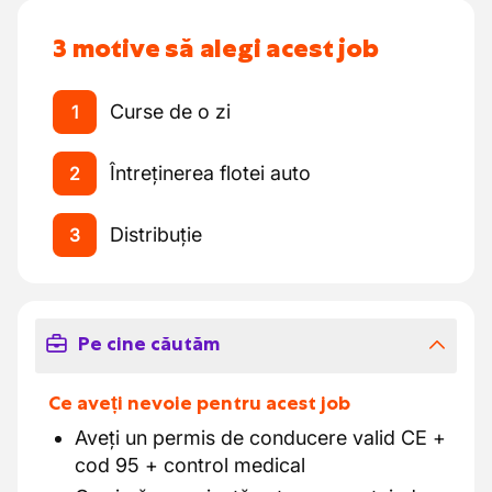
3 motive să alegi acest job
Curse de o zi
1
Întreținerea flotei auto
2
Distribuție
3
Pe cine căutăm
Ce aveți nevoie pentru acest job
Aveți un permis de conducere valid CE +
cod 95 + control medical