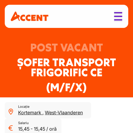
POST VACANT
ȘOFER TRANSPORT
FRIGORIFIC CE
(M/F/X)
Locație
Kortemark
,
West-Vlaanderen
Salariu
15,45
-
15,45
/
oră