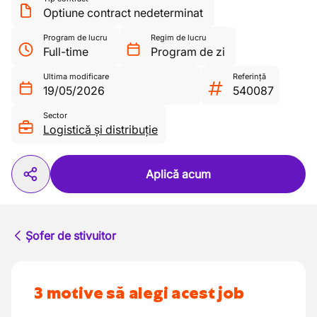
Optiune contract nedeterminat
Program de lucru
Regim de lucru
Full-time
Program de zi
Ultima modificare
Referință
19/05/2026
540087
Sector
Logistică și distribuție
Aplică acum
Șofer de stivuitor
3 motive să alegi acest job