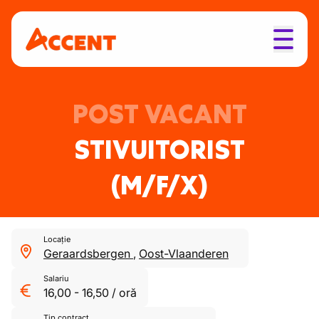
POST VACANT
STIVUITORIST
(M/F/X)
Locație
Geraardsbergen
,
Oost-Vlaanderen
Salariu
16,00
-
16,50
/
oră
Tip contract