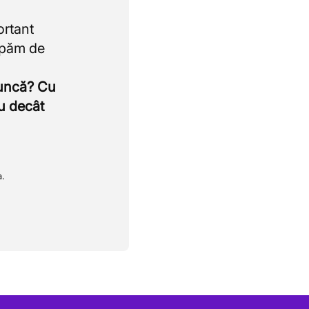
ortant
upăm de
muncă? Cu
u decât
a.