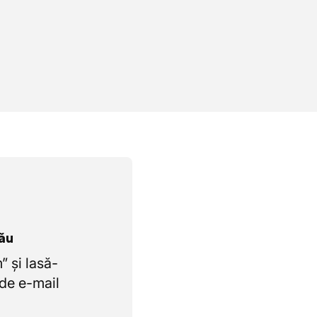
tău
 și lasă-
de e-mail