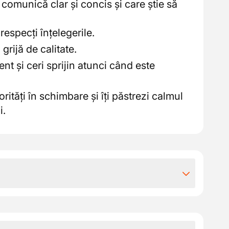
omunică clar și concis și care știe să
respecți înțelegerile.
 grijă de calitate.
nt și ceri sprijin atunci când este
orități în schimbare și îți păstrezi calmul
i.
iile extra-legale