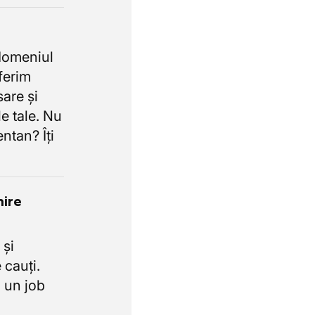
domeniul
oferim
sare și
e tale. Nu
ntan? Îți
nire
 și
 cauți.
 un job