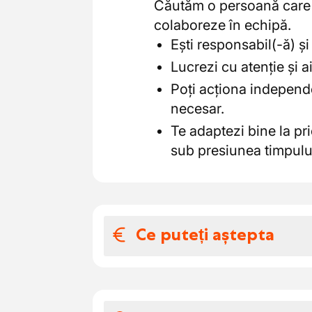
Căutăm o persoană care c
colaboreze în echipă.
Ești responsabil(-ă) și 
Lucrezi cu atenție și ai
Poți acționa independe
necesar.
Te adaptezi bine la pri
sub presiunea timpulu
Ce puteți aștepta
Salariul și benefic
Iată ce vă puteți aștepta: