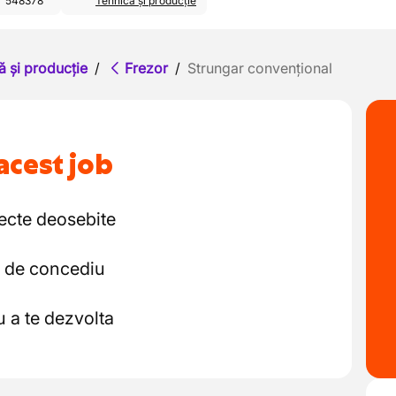
548378
Tehnică și producție
ă și producție
/
Frezor
/
Strungar convențional
acest job
iecte deosebite
le de concediu
u a te dezvolta