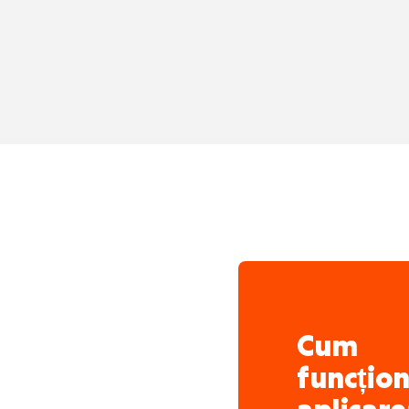
Cum
funcțio