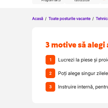
Program de zi
13/05/2026
Acasă
/
Toate posturile vacante
/
Tehnic
3 motive să alegi 
Lucrezi la piese și pro
1
Poți alege singur zile
2
Instruire internă, pentr
3