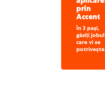
aplicare
prin
Accent
În 3 pași,
găsiți jobul
care vi se
potrivește