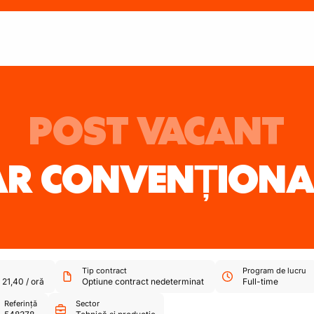
POST VACANT
R CONVENȚIONA
Tip contract
Program de lucru
-
21,40
/
oră
Optiune contract nedeterminat
Full-time
Referință
Sector