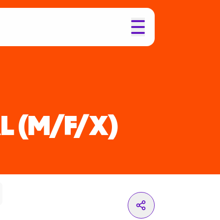
L
(M/F/X)