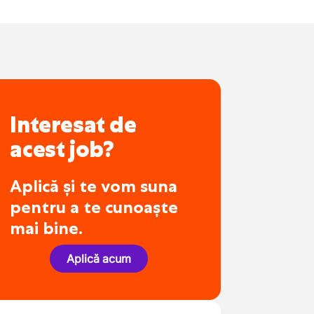
Interesat de
acest job?
Aplică și te vom suna
pentru a te cunoaște
mai bine.
Aplică acum