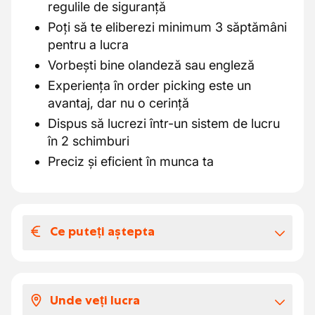
regulile de siguranță
Poți să te eliberezi minimum 3 săptămâni
pentru a lucra
Vorbești bine olandeză sau engleză
Experiența în order picking este un
avantaj, dar nu o cerință
Dispus să lucrezi într-un sistem de lucru
în 2 schimburi
Preciz și eficient în munca ta
Ce puteți aștepta
Salariul și beneficiile extra-legale
Un salariu de € 14.54/ oră
Unde veți lucra
O atmosferă familială