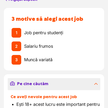
3 motive să alegi acest job
Job pentru studenți
1
Salariu frumos
2
Muncă variată
3
Pe cine căutăm
Ce aveți nevoie pentru acest job
Ești 18+ acest lucru este important pentru