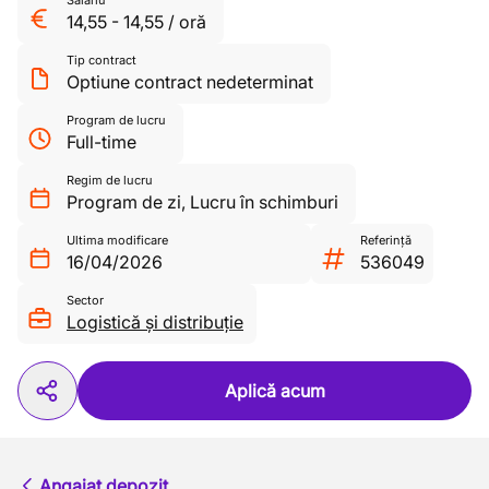
Salariu
14,55
-
14,55
/
oră
Tip contract
Optiune contract nedeterminat
Program de lucru
Full-time
Regim de lucru
Program de zi
,
Lucru în schimburi
Ultima modificare
Referință
16/04/2026
536049
Sector
Logistică și distribuție
Aplică acum
Angajat depozit