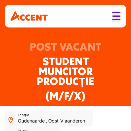
POST VACANT
STUDENT
MUNCITOR
PRODUCȚIE
(M/F/X)
Locație
Oudenaarde
,
Oost-Vlaanderen